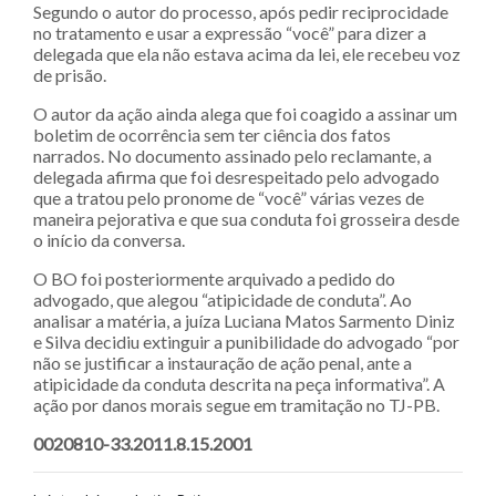
Segundo o autor do processo, após pedir reciprocidade
no tratamento e usar a expressão “você” para dizer a
delegada que ela não estava acima da lei, ele recebeu voz
de prisão.
O autor da ação ainda alega que foi coagido a assinar um
boletim de ocorrência sem ter ciência dos fatos
narrados. No documento assinado pelo reclamante, a
delegada afirma que foi desrespeitado pelo advogado
que a tratou pelo pronome de “você” várias vezes de
maneira pejorativa e que sua conduta foi grosseira desde
o início da conversa.
O BO foi posteriormente arquivado a pedido do
advogado, que alegou “atipicidade de conduta”. Ao
analisar a matéria, a juíza Luciana Matos Sarmento Diniz
e Silva decidiu extinguir a punibilidade do advogado “por
não se justificar a instauração de ação penal, ante a
atipicidade da conduta descrita na peça informativa”. A
ação por danos morais segue em tramitação no TJ-PB.
0020810-33.2011.8.15.2001