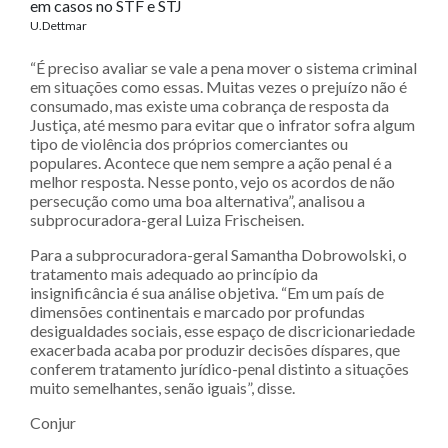
em casos no STF e STJ
U.Dettmar
“É preciso avaliar se vale a pena mover o sistema criminal
em situações como essas. Muitas vezes o prejuízo não é
consumado, mas existe uma cobrança de resposta da
Justiça, até mesmo para evitar que o infrator sofra algum
tipo de violência dos próprios comerciantes ou
populares. Acontece que nem sempre a ação penal é a
melhor resposta. Nesse ponto, vejo os acordos de não
persecução como uma boa alternativa”, analisou a
subprocuradora-geral Luiza Frischeisen.
Para a subprocuradora-geral Samantha Dobrowolski, o
tratamento mais adequado ao princípio da
insignificância é sua análise objetiva. “Em um país de
dimensões continentais e marcado por profundas
desigualdades sociais, esse espaço de discricionariedade
exacerbada acaba por produzir decisões díspares, que
conferem tratamento jurídico-penal distinto a situações
muito semelhantes, senão iguais”, disse.
Conjur