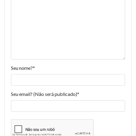
Seu nome?
*
Seu email? (Não será publicado)
*