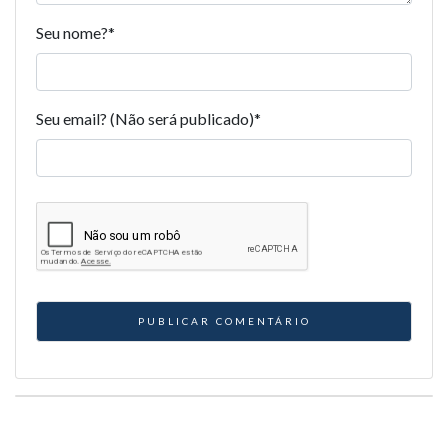
Seu nome?
*
Seu email? (Não será publicado)
*