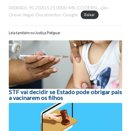
0000401-91.2020.5.21.0000-MS-CODERN…ção-
Greve-ilegal-Documentos-Google
Baixar
Leia também no Justiça Potiguar
Navegação entre posts
STF vai decidir se Estado pode obrigar pais
a vacinarem os filhos