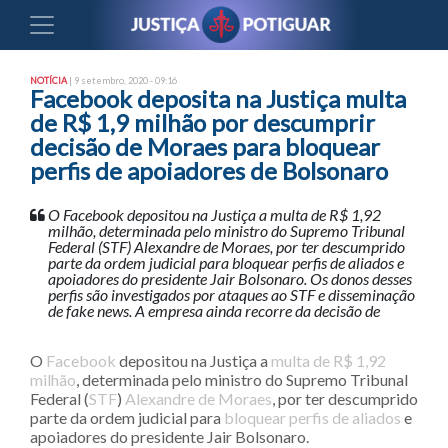
NOTÍCIA
| 9 setembro, 2020 - 09:16
Facebook deposita na Justiça multa
de R$ 1,9 milhão por descumprir
decisão de Moraes para bloquear
perfis de apoiadores de Bolsonaro
O Facebook depositou na Justiça a multa de R$ 1,92
milhão, determinada pelo ministro do Supremo Tribunal
Federal (STF) Alexandre de Moraes, por ter descumprido
parte da ordem judicial para bloquear perfis de aliados e
apoiadores do presidente Jair Bolsonaro. Os donos desses
perfis são investigados por ataques ao STF e disseminação
de fake news. A empresa ainda recorre da decisão de
O
Facebook
depositou na Justiça a
multa de R$ 1,92
milhão
, determinada pelo ministro do Supremo Tribunal
Federal (
STF
)
Alexandre de Moraes
, por ter descumprido
parte da ordem judicial para
bloquear perfis de aliados
e
apoiadores do presidente Jair Bolsonaro.