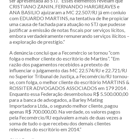
ser apresentada ao STJ. “Esses elementos revelam que
CRISTIANO ZANIN, FERNANDO HARGREAVES e
ANA BASILIO ajuizaram a MC 22.507/RJ já em conluio
com EDUARDO MARTINS, na tentativa de lhe propiciar
uma causa de fachada para atuação no STJ que pudesse
justificar a emissão de notas fiscais por serviços lícitos,
embora verdadeiramente remunerando serviços ilícitos –
a exploração de prestígio.”
A denúncia conclui que a Fecomércio se tornou “com
folga o melhor cliente do escritório de Martins”. “Em
razão dos pagamentos recebidos a pretexto de
influenciar o julgamento das MC 22.574/RJ e 22.721/RJ
no Superior Tribunal de Justiça, a Fecomércio/RJ tornou-
se, com folga, o melhor cliente do escritório MARTINS &
ROSSITER ADVOGADOS ASSOCIADOS em 179 2014 .
Enquanto essa Federação desembolsou R$ 5.500.000,00
para a banca de advogados, a Barley Mating
Importadora Ltda., o segundo melhor cliente, pagou
apenas R$ 700.000,00. Na verdade, os valores pagos
pela Fecomércio/RJ equivalem a mais de duas vezes a
soma de tudo o que recebeu dos demais clientes
relevantes do escritório em 2014.”