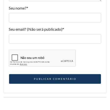
Seu nome?
*
Seu email? (Não será publicado)
*