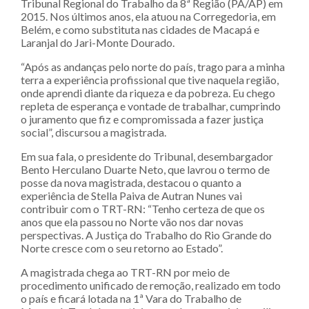
Tribunal Regional do Trabalho da 8ª Região (PA/AP) em
2015. Nos últimos anos, ela atuou na Corregedoria, em
Belém, e como substituta nas cidades de Macapá e
Laranjal do Jari-Monte Dourado.
“Após as andanças pelo norte do país, trago para a minha
terra a experiência profissional que tive naquela região,
onde aprendi diante da riqueza e da pobreza. Eu chego
repleta de esperança e vontade de trabalhar, cumprindo
o juramento que fiz e compromissada a fazer justiça
social”, discursou a magistrada.
Em sua fala, o presidente do Tribunal, desembargador
Bento Herculano Duarte Neto, que lavrou o termo de
posse da nova magistrada, destacou o quanto a
experiência de Stella Paiva de Autran Nunes vai
contribuir com o TRT-RN: “Tenho certeza de que os
anos que ela passou no Norte vão nos dar novas
perspectivas. A Justiça do Trabalho do Rio Grande do
Norte cresce com o seu retorno ao Estado”.
A magistrada chega ao TRT-RN por meio de
procedimento unificado de remoção, realizado em todo
o país e ficará lotada na 1ª Vara do Trabalho de