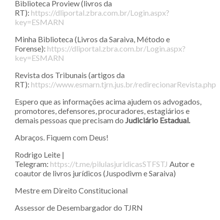
Biblioteca Proview (livros da
RT):
https://dliportal.zbra.com.br/Login.aspx?
key=ESMARN
Minha Biblioteca (Livros da Saraiva, Método e
Forense):
https://dliportal.zbra.com.br/Login.aspx?
key=ESMARN
Revista dos Tribunais (artigos da
RT):
https://www.esmarn.tjrn.jus.br/redirecionarRevista.php
Espero que as informações acima ajudem os advogados,
promotores, defensores, procuradores, estagiários e
demais pessoas que precisam do
Judiciário Estadual.
Abraços. Fiquem com Deus!
Rodrigo Leite |
Telegram:
https://t.me/pilulasjuridicasSTFSTJ
Autor e
coautor de livros jurídicos (Juspodivm e Saraiva)
Mestre em Direito Constitucional
Assessor de Desembargador do TJRN