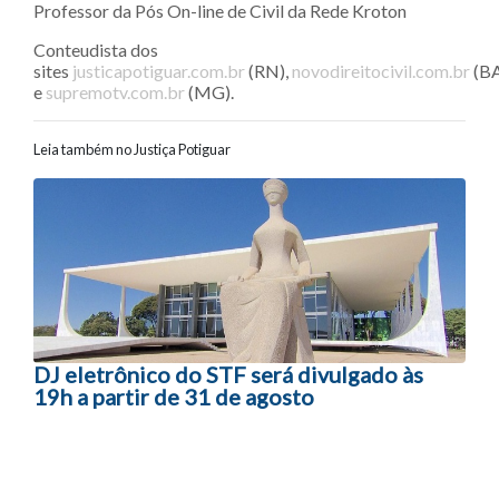
Professor da Pós On-line de Civil da Rede Kroton
Conteudista dos
sites
justicapotiguar.com.br
(RN),
novodireitocivil.com.br
(BA
e
supremotv.com.br
(MG).
Leia também no Justiça Potiguar
Navegação entre posts
DJ eletrônico do STF será divulgado às
19h a partir de 31 de agosto