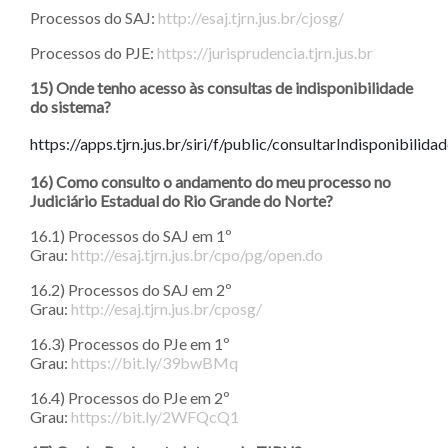
Processos do SAJ:
http://esaj.tjrn.jus.br/cjosg/
Processos do PJE:
https://jurisprudencia.tjrn.jus.br
15) Onde tenho acesso às consultas de indisponibilidade
do sistema?
https://apps.tjrn.jus.br/siri/f/public/consultarIndisponibilida
16) Como consulto o andamento do meu processo no
Judiciário Estadual do Rio Grande do Norte?
16.1) Processos do SAJ em 1º
Grau:
http://esaj.tjrn.jus.br/cpo/pg/open.do
16.2) Processos do SAJ em 2º
Grau:
http://esaj.tjrn.jus.br/cposg/
16.3) Processos do PJe em 1º
Grau:
https://bit.ly/39bwBMq
16.4) Processos do PJe em 2º
Grau:
https://bit.ly/2WFQcQ1