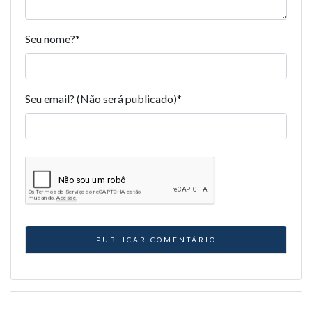
Seu nome?
*
Seu email? (Não será publicado)
*