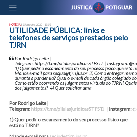
NOTÍCIA
| 15 agosto, 2020 - 15:55
UTILIDADE PÚBLICA: links e
telefones de serviços prestados pelo
TJRN
Por Rodrigo Leite |
Telegram: https://t.me/pilulasjuridicasSTFSTJ | Instagram: @r
1) Quer pedir o escaneamento do seu processo físico que está 
Mande e-mail para secjud@tjrn.jus.br 2) Como entregar memo
durante a pandemia? Qual o e-mail de cada órgão colegiado d
Como estão ocorrendo os julgamentos virtuais do TJRN? Quais
dos julgamentos? 4) Quer solicitar uma
Por Rodrigo Leite |
Telegram:
https://t.me/pilulasjuridicasSTFSTJ
|
Instagram:
@r
1) Quer pedir o escaneamento do seu processo físico que
está no TJRN?
Mande e-mail para
secjud@tjrn.jus.br