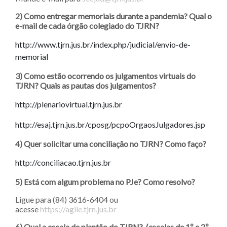
2) Como entregar memoriais durante a pandemia? Qual o
e-mail de cada órgão colegiado do TJRN?
http://www.tjrn.jus.br/index.php/judicial/envio-de-
memorial
3) Como estão ocorrendo os julgamentos virtuais do
TJRN? Quais as pautas dos julgamentos?
http://plenariovirtual.tjrn.jus.br
http://esaj.tjrn.jus.br/cposg/pcpoOrgaosJulgadores.jsp
4) Quer solicitar uma conciliação no TJRN? Como faço?
http://conciliacao.tjrn.jus.br
5) Está com algum problema no PJe? Como resolvo?
Ligue para (84) 3616-6404 ou
acesse
https://agile.tjrn.jus.br
6) Qual a escala de plantão do TJRN? (escalas de 1º e 2º