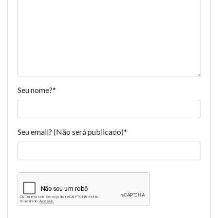
Seu nome?
*
Seu email? (Não será publicado)
*