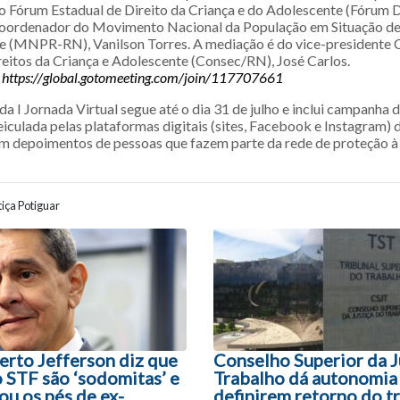
o Fórum Estadual de Direito da Criança e do Adolescente (Fórum
coordenador do Movimento Nacional da População em Situação de
 (MNPR-RN), Vanilson Torres. A mediação é do vice-presidente 
reitos da Criança e Adolescente (Consec/RN), José Carlos.
https://global.gotomeeting.com/join/117707661
 I Jornada Virtual segue até o dia 31 de julho e inclui campanha d
iculada pelas plataformas digitais (sites, Facebook e Instagram) 
om depoimentos de pessoas que fazem parte da rede de proteção à 
iça Potiguar
ão entre posts
rto Jefferson diz que
Conselho Superior da J
 STF são ‘sodomitas’ e
Trabalho dá autonomia
ou os pés de ex-
definirem retorno do t