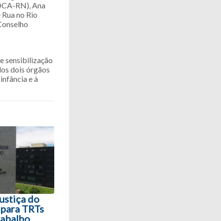
 DCA-RN), Ana
 Rua no Rio
Conselho
e sensibilização
dos dois órgãos
infância e à
ustiça do
 para TRTs
rabalho