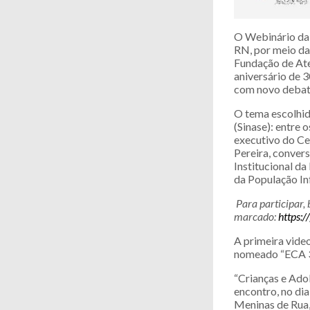
O Webinário da 
RN, por meio da 
Fundação de At
aniversário de 3
com novo debate
O tema escolhid
(Sinase): entre 
executivo do Ce
Pereira, conver
Institucional d
da População In
Para participar, 
marcado:
https:
A primeira video
nomeado “ECA 30
“Crianças e Adol
encontro, no dia
Meninas de Rua,