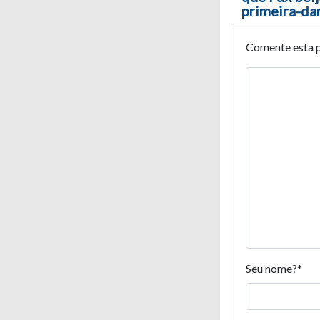
primeira-d
Comente esta 
Seu nome?
*