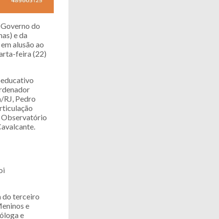
o Governo do
has) e da
 em alusão ao
rta-feira (22)
oeducativo
oordenador
a/RJ, Pedro
rticulação
o Observatório
avalcante.
oi
 do terceiro
Meninos e
óloga e