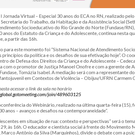
I Jornada Virtual – Especial 30 anos do ECA no RN, realizado pel
Secretaria do Trabalho, da Habitação e da Assistência Social (Set
endimento Socioeducativo do Rio Grande do Norte (Fundase/RN),
0 anos do Estatuto da Criança e do Adolescente, continua nesta qua
, a partir das 16h.
o para este momento foi “Sistema Nacional de Atendimento Soci
os princípios da política e os desafios de sua efetivação hoje”. O c
ntro de Defesa dos Direitos da Criança e do Adolescente – Cedec
sa com o promotor de Justiça Manoel Onofre e com a gerente de A
a Fundase, Tomázia Isabel. A mediação será com a representante d
fantojuvenil em Contextos de Violência – Obijuv/UFRN Carmem C
basta acessar o link da sala no horário
//global.gotomeeting.com/join/489603125
conferência do Webinário, realizado na última quarta-feira (15), f
 anos – avanços e desafios na contemporaneidade”.
escentes em situação de rua: contexto e perspectivas” será o tema
 29, às 16h. O educador e cientista social à frente do Movimento 
 Marco Antônio da Silva (Marquinhos), divide o debate com a psic