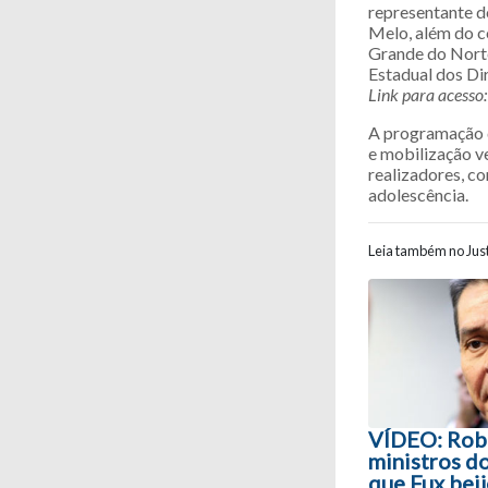
representante d
Melo, além do 
Grande do Norte
Estadual dos Di
Link para acesso:
A programação da
e mobilização ve
realizadores, c
adolescência.
Leia também no Just
Navegaç
VÍDEO: Robe
ministros do
que Fux beij