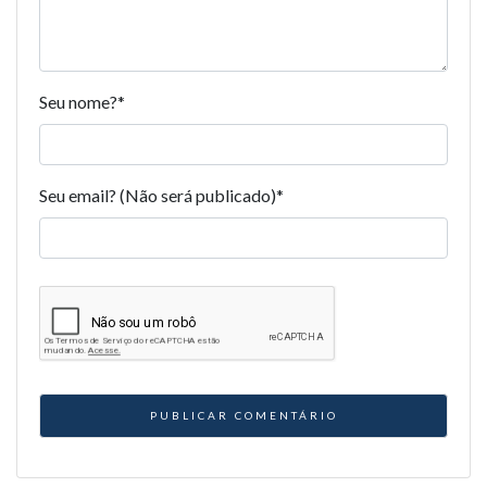
Seu nome?
*
Seu email? (Não será publicado)
*