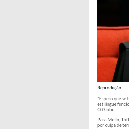
Reprodução
“Espero que se b
estilingue funci
O Globo.
Para Mello, Tof
por culpa de te