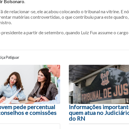
ir Bolsonaro
.
fã de relacionar-se, ele acabou colocando o tribunal na vitrine. E
entar matérias controvertidas, o que contribuiu para este quadro, 
istro.
 presidente a partir de setembro, quando Luiz Fux assume o cargo
iça Potiguar
ão entre posts
ovem pede percentual
Informações important
onselhos e comissões
quem atua no Judiciári
do RN