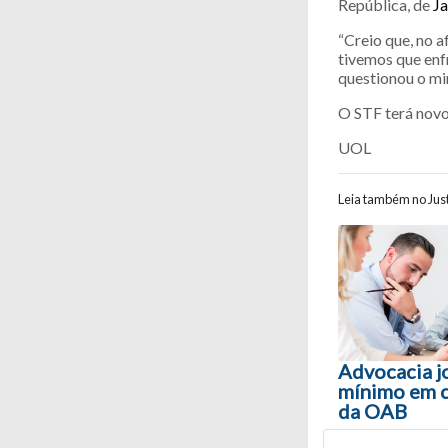
República, de
Ja
“Creio que, no a
tivemos que enfr
questionou o min
O STF terá novo
UOL
Leia também no Just
Navegaç
Advocacia j
mínimo em c
da OAB