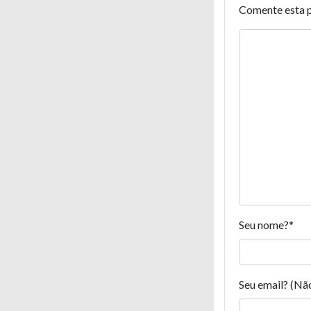
Comente esta 
Seu nome?
*
Seu email? (Nã