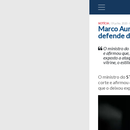
NOTÍCIA
| 19 julho, 2020 -
Marco Auré
defende d
O ministro do
e afirmou que,
exposto a ataq
vitrine, o esti
O ministro do
S
corte e afirmou 
que o deixou ex