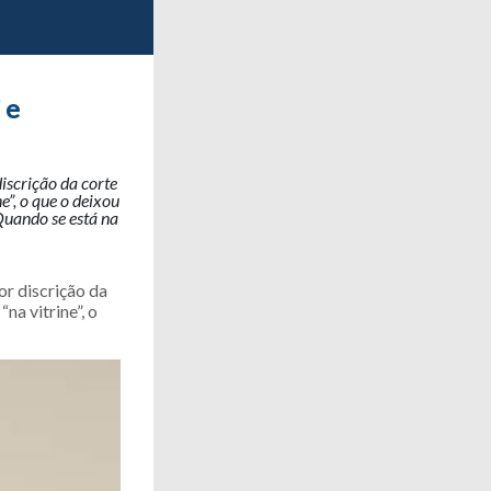
 e
iscrição da corte
e”, o que o deixou
Quando se está na
r discrição da
na vitrine”, o