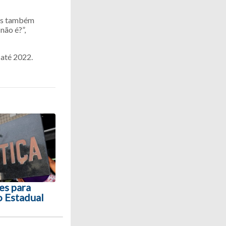
 nós também
não é?”,
 até 2022.
es para
o Estadual