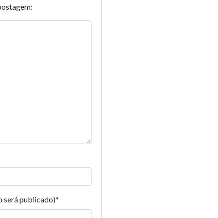
postagem:
o será publicado)
*