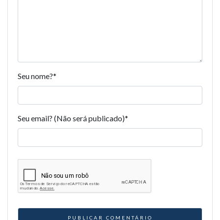
Seu nome?
*
Seu email? (Não será publicado)
*