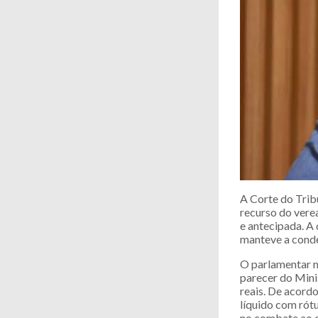
A Corte do Trib
recurso do vere
e antecipada. A
manteve a conde
O parlamentar mu
parecer do Mini
reais. De acord
líquido com rótu
no combate ao c