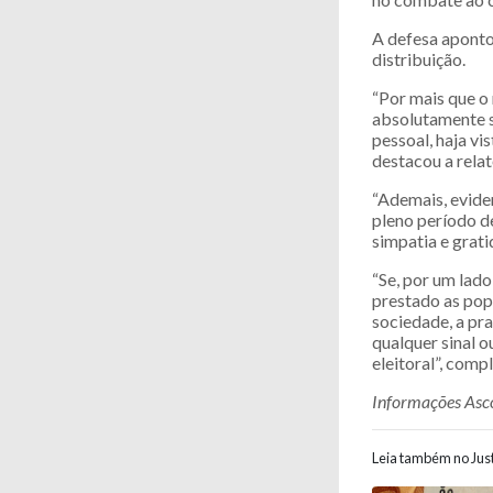
A defesa aponto
distribuição.
“Por mais que o 
absolutamente s
pessoal, haja vi
destacou a relat
“Ademais, evide
pleno período d
simpatia e grati
“Se, por um lado
prestado as pop
sociedade, a pra
qualquer sinal o
eleitoral”, com
Informações As
Leia também no Just