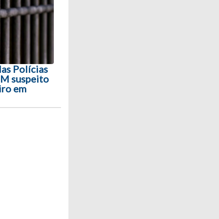
s Polícias
 PM suspeito
iro em