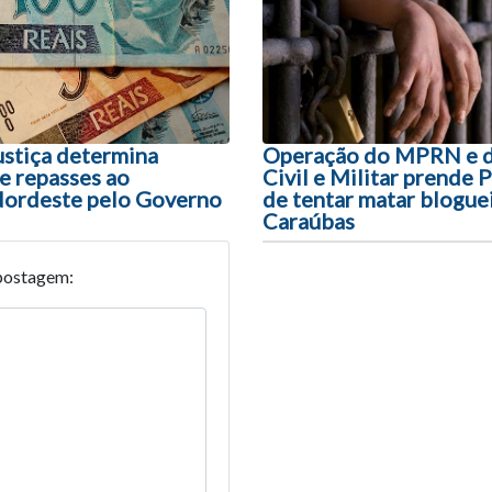
ão entre posts
ustiça determina
Operação do MPRN e da
e repasses ao
Civil e Militar prende
Nordeste pelo Governo
de tentar matar blogue
Caraúbas
postagem: