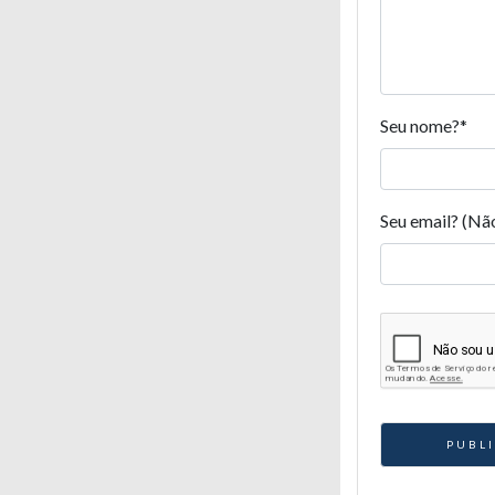
Seu nome?
*
Seu email? (Nã