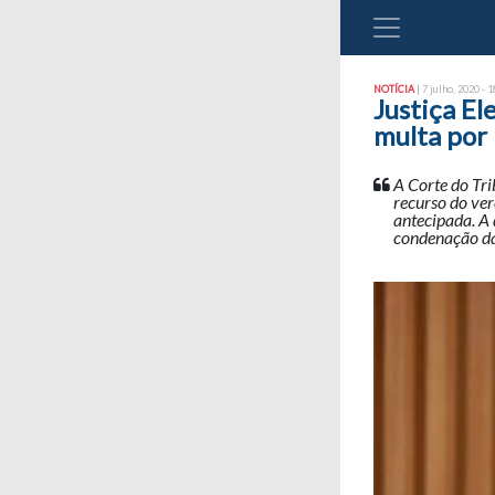
NOTÍCIA
| 7 julho, 2020 - 1
Justiça E
multa por 
A Corte do Tr
recurso do ve
antecipada. A
condenação da