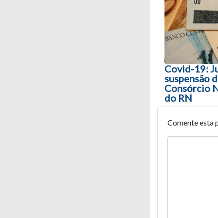
Navegaç
Covid-19: J
suspensão d
Consórcio 
do RN
Comente esta 