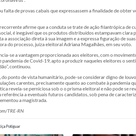
u falta de provas cabais que expressassem a finalidade de obter v
recorrente afirme que a conduta se trate de ação filantrópica de c
ocial, é inegável que os produtos distribuídos estampavam clara
sta a associação direta à sua imagem e a expressa figuração de suas 
ora do processo, juíza eleitoral Adriana Magalhães, em seu voto.
ncia-se a vantagem proporcionada aos eleitores, com o moviment
e pandemia de Covid-19, apto a produzir naqueles eleitores o sen
dão”, continuou.
, do ponto de vista humanitário, pode-se considerar digno de louvor
ulações carentes, precisamente quanto ao combate à pandemia que
tica revela-se perniciosa sob o o prisma eleitoral e não pode se rev
u referência a eventuais futuros candidatos, sob pena de caracteri
plementou a magistrada.
com/TRE-RN
iça Potiguar