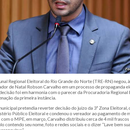
unal Regional Eleitoral do Rio Grande do Norte (TRE-RN) negou, 
ador de Natal Robson Carvalho em um processo de propaganda elei
 decisão foi em harmonia com o parecer da Procuradoria Regional E
nação da primeira instância.
nicipal pretendia reverter decisão do juízo da 3ª Zona Eleitoral,
stério Público Eleitoral e condenou o vereador ao pagamento de m
o com o MPE, em março, Carvalho distribuiu cerca de 4 mil frasco
lo contendo seu nome, foto e redes sociais e o dizer “Lave bem su
oronavírus”.