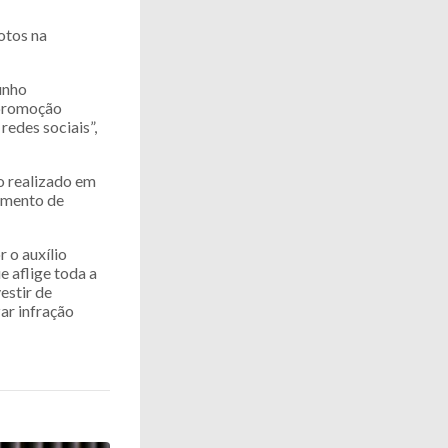
otos na
unho
 promoção
redes sociais”,
o realizado em
timento de
 o auxílio
 aflige toda a
estir de
zar infração