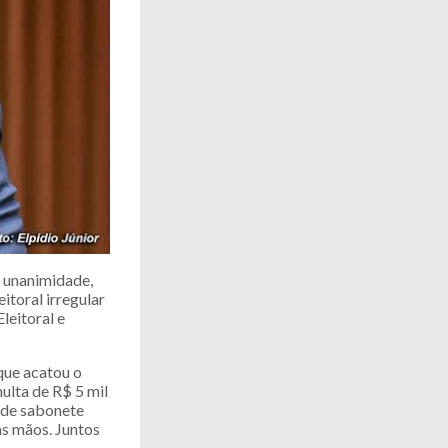
à unanimidade,
toral irregular
leitoral e
 que acatou o
ulta de R$ 5 mil
s de sabonete
as mãos. Juntos