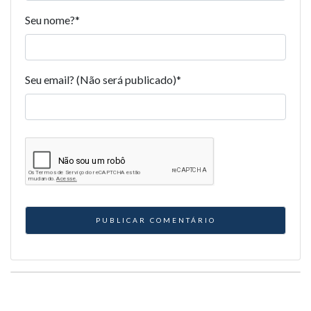
Seu nome?
*
Seu email? (Não será publicado)
*