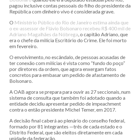
pagou inclusive contas pessoais do filho do presidente da
República com dinheiro vivo é considerada grave.
O
Ministério Público do Rio de Janeiro estima ainda que
o ex-assessor de Flávio Bolsonaro recebeu R$ 400 mil de
Adriano Magalhães da Nóbrega
, o capitão Adriano, que
era o chefe da milícia Escritório do Crime. Ele foi morto
em fevereiro.
O envolvimento, no escândalo, de pessoas acusadas de
ter conexão com milícias é vista como “fundo do poço”
por diretores da ordem, que agora enxergam fatos
concretos para embasar um pedido de afastamento de
Bolsonaro.
A OAB agora se prepara para ouvir as 27 seccionais, num
sistema de consulta que também foi adotado quando a
entidade decidiu apresentar pedido de impeachment
contra o então presidente Michel Temer, em 2017.
A decisão final caberá ao plenário do conselho federal,
formado por 81 integrantes —três de cada estado e o
Distrito Federal, que são eleitos diretamente em cada
unidade da federação.