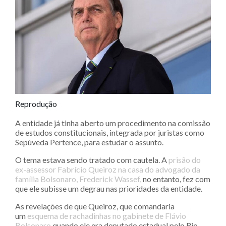
Reprodução
A entidade já tinha aberto um procedimento na comissão
de estudos constitucionais, integrada por juristas como
Sepúveda Pertence, para estudar o assunto.
O tema estava sendo tratado com cautela. A
prisão do
ex-assessor Fabrício Queiroz na casa do advogado da
família Bolsonaro, Frederick Wassef,
no entanto, fez com
que ele subisse um degrau nas prioridades da entidade.
As revelações de que Queiroz, que comandaria
um
esquema de rachadinhas no gabinete de Flávio
Bolsonaro
quando ele era deputado estadual pelo Rio,