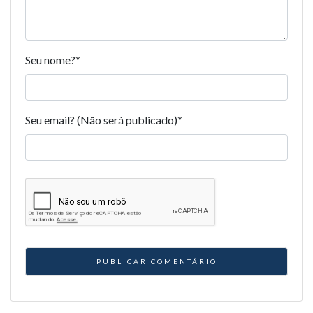
Seu nome?
*
Seu email? (Não será publicado)
*