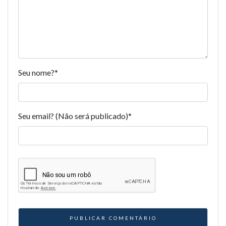
Seu nome?
*
Seu email? (Não será publicado)
*