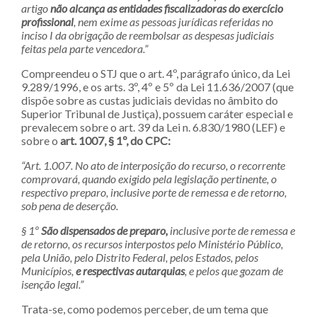
artigo
não alcança as entidades fiscalizadoras do exercício
profissional
, nem exime as pessoas jurídicas referidas no
inciso I da obrigação de reembolsar as despesas judiciais
feitas pela parte vencedora.”
Compreendeu o STJ que o art. 4º, parágrafo único, da Lei
9.289/1996, e os arts. 3º, 4º e 5º da Lei 11.636/2007 (que
dispõe sobre as custas judiciais devidas no âmbito do
Superior Tribunal de Justiça), possuem caráter especial e
prevalecem sobre o art. 39 da Lei n. 6.830/1980 (LEF) e
sobre o
art. 1007, § 1º, do CPC:
“Art. 1.007. No ato de interposição do recurso, o recorrente
comprovará, quando exigido pela legislação pertinente, o
respectivo preparo, inclusive porte de remessa e de retorno,
sob pena de deserção.
§ 1º
São dispensados de preparo,
inclusive porte de remessa e
de retorno, os recursos interpostos pelo Ministério Público,
pela União, pelo Distrito Federal, pelos Estados, pelos
Municípios,
e respectivas autarquias
, e pelos que gozam de
isenção legal.”
Trata-se, como podemos perceber, de um tema que