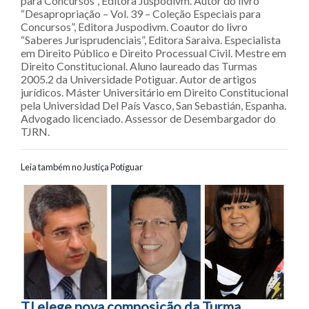
para Concursos”, Editora Juspodivm. Autor do livro
“Desapropriação – Vol. 39 – Coleção Especiais para
Concursos”, Editora Juspodivm. Coautor do livro
“Saberes Jurisprudenciais”, Editora Saraiva. Especialista
em Direito Público e Direito Processual Civil. Mestre em
Direito Constitucional. Aluno laureado das Turmas
2005.2 da Universidade Potiguar. Autor de artigos
jurídicos. Máster Universitário em Direito Constitucional
pela Universidad Del País Vasco, San Sebastián, Espanha.
Advogado licenciado. Assessor de Desembargador do
TJRN.
Leia também no Justiça Potiguar
Navegação entre posts
TJ elege nova composição da Turma