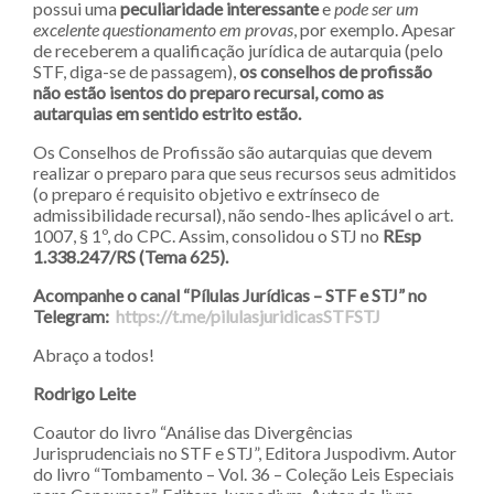
possui uma
peculiaridade interessante
e
pode ser um
excelente questionamento em provas
, por exemplo. Apesar
de receberem a qualificação jurídica de autarquia (pelo
STF, diga-se de passagem),
os conselhos de profissão
não estão isentos do preparo recursal, como as
autarquias em sentido estrito estão.
Os Conselhos de Profissão são autarquias que devem
realizar o preparo para que seus recursos seus admitidos
(o preparo é requisito objetivo e extrínseco de
admissibilidade recursal), não sendo-lhes aplicável o art.
1007, § 1º, do CPC. Assim, consolidou o STJ no
REsp
1.338.247/RS
(Tema 625).
Acompanhe o canal “Pílulas Jurídicas – STF e STJ” no
Telegram:
https://t.me/pilulasjuridicasSTFSTJ
Abraço a todos!
Rodrigo Leite
Coautor do livro “Análise das Divergências
Jurisprudenciais no STF e STJ”, Editora Juspodivm. Autor
do livro “Tombamento – Vol. 36 – Coleção Leis Especiais