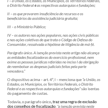
I – a União, os Estados, os Municípios, os Territórios Federais,
o Distrito Federal
e
as respectivas autarquias e fundações;
II – os que provarem insuficiência de recursos e os
beneficiários da assistência judiciária gratuita;
III – o Ministério Público;
IV – os autores nas ações populares, nas ações civis públicas
e nas ações coletivas de que trata o Código de Defesa do
Consumidor, ressalvada a hipótese de litigância de má-fé.
Parágrafo único. A isenção prevista neste artigo não alcança
as entidades fiscalizadoras do exercício profissional, nem
exime as pessoas jurídicas referidas no inciso I da obrigação
de reembolsar as despesas judiciais feitas pela parte
vencedora.”
O dispositivo acima – art. 4º, I – menciona que
“a União, os
Estados, os Municípios, os Territórios Federais, o Distrito
Federal e as respectivas autarquias e fundações”
são isentas
do pagamento de custas.
Todavia, o parágrafo único
, traz uma regra de exclusão
dos conselhos de fiscalização
:
“a isenção prevista neste