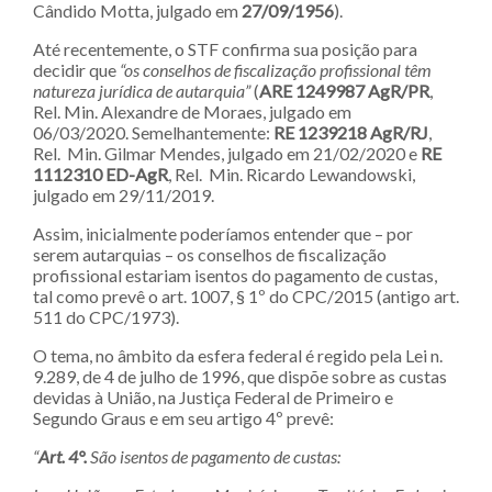
Cândido Motta, julgado em
27/09/1956
).
Até recentemente, o STF confirma sua posição para
decidir que
“os conselhos de fiscalização profissional têm
natureza jurídica de autarquia”
(
ARE 1249987 AgR/PR
,
Rel. Min. Alexandre de Moraes, julgado em
06/03/2020. Semelhantemente:
RE 1239218 AgR/RJ
,
Rel. Min. Gilmar Mendes, julgado em 21/02/2020 e
RE
1112310 ED-AgR
, Rel. Min. Ricardo Lewandowski,
julgado em 29/11/2019.
Assim, inicialmente poderíamos entender que – por
serem autarquias – os conselhos de fiscalização
profissional estariam isentos do pagamento de custas,
tal como prevê o art. 1007, § 1º do CPC/2015 (antigo art.
511 do CPC/1973).
O tema, no âmbito da esfera federal é regido pela Lei n.
9.289, de 4 de julho de 1996, que dispõe sobre as custas
devidas à União, na Justiça Federal de Primeiro e
Segundo Graus e em seu artigo 4º prevê:
“
Art. 4°.
São isentos de pagamento de custas: