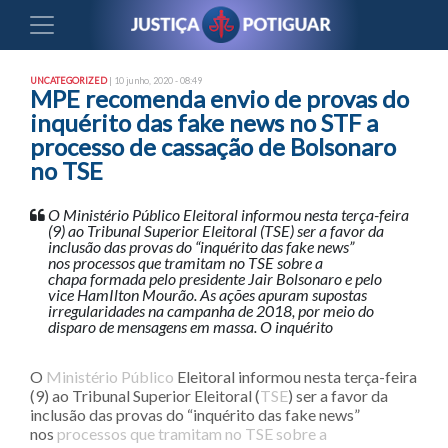
UNCATEGORIZED
| 10 junho, 2020 - 08:49
MPE recomenda envio de provas do
inquérito das fake news no STF a
processo de cassação de Bolsonaro
no TSE
O Ministério Público Eleitoral informou nesta terça-feira
(9) ao Tribunal Superior Eleitoral (TSE) ser a favor da
inclusão das provas do “inquérito das fake news”
nos processos que tramitam no TSE sobre a
chapa formada pelo presidente Jair Bolsonaro e pelo
vice HamIlton Mourão. As ações apuram supostas
irregularidades na campanha de 2018, por meio do
disparo de mensagens em massa. O inquérito
O
Ministério Público
Eleitoral informou nesta terça-feira
(9) ao Tribunal Superior Eleitoral (
TSE
) ser a favor da
inclusão das provas do “inquérito das fake news”
nos
processos que tramitam no TSE sobre a