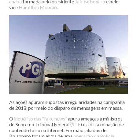
chapa
formada pelo presidente
Jair Bolsonaro
e pelo
vice
HamIlton Mourão
.
As ações apuram supostas irregularidades na campanha
de 2018, por meio do disparo de mensagens em massa.
O
inquérito das “fake news”
apura ameaças a ministros
do Supremo Tribunal Federal (
STF
) e a disseminação de
conteúdo falso na internet. Em maio, aliados de
Bolsonaro foram alvos de uma
operação da Polícia