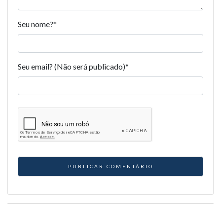
Seu nome?
*
Seu email? (Não será publicado)
*