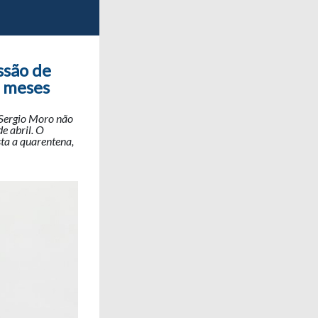
ssão de
s meses
 Sergio Moro não
e abril. O
sta a quarentena,