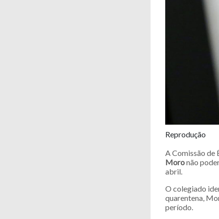
Reprodução
A Comissão de É
Moro
não poderá
abril.
O colegiado iden
quarentena, Moro
período.