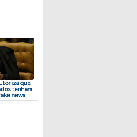
.
utoriza que
ados tenham
 fake news