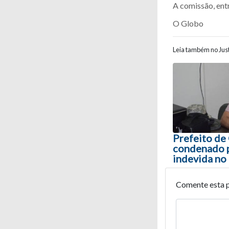
A comissão, entr
O Globo
Leia também no Just
Navegaç
Prefeito de
condenado p
indevida n
Comente esta 