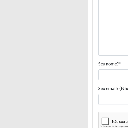
Seu nome?
*
Seu email? (Nã