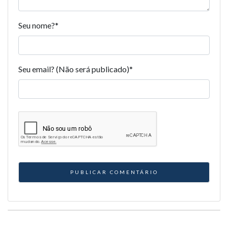
Seu nome?
*
Seu email? (Não será publicado)
*