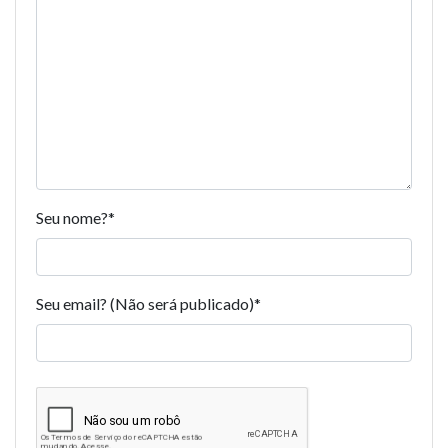
Seu nome?
*
Seu email? (Não será publicado)
*