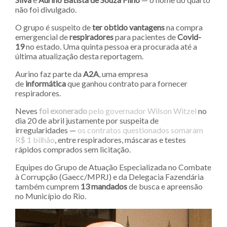
não foi divulgado.
O grupo é suspeito de
ter obtido vantagens
na compra
emergencial de
respiradores
para pacientes de
Covid-
19
no estado. Uma quinta pessoa era procurada até a
última atualização desta reportagem.
Aurino faz parte da
A2A
, uma empresa
de
informática
que ganhou contrato para fornecer
respiradores.
Neves
foi exonerado
pelo governador Wilson Witzel
no
dia 20 de abril justamente por suspeita de
irregularidades —
os contratos questionados somaram
R$ 1 bilhão
, entre respiradores, máscaras e testes
rápidos comprados sem licitação.
Equipes do Grupo de Atuação Especializada no Combate
à Corrupção (Gaecc/MPRJ) e da Delegacia Fazendária
também cumprem
13 mandados
de busca e apreensão
no Município do Rio.