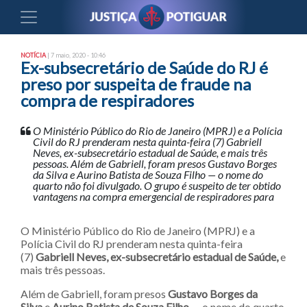
NOTÍCIA
| 7 maio, 2020 - 10:46
Ex-subsecretário de Saúde do RJ é
preso por suspeita de fraude na
compra de respiradores
O Ministério Público do Rio de Janeiro (MPRJ) e a Polícia
Civil do RJ prenderam nesta quinta-feira (7) Gabriell
Neves, ex-subsecretário estadual de Saúde, e mais três
pessoas. Além de Gabriell, foram presos Gustavo Borges
da Silva e Aurino Batista de Souza Filho — o nome do
quarto não foi divulgado. O grupo é suspeito de ter obtido
vantagens na compra emergencial de respiradores para
O Ministério Público do Rio de Janeiro (MPRJ) e a
Polícia Civil do RJ prenderam nesta quinta-feira
(7)
Gabriell Neves, ex-subsecretário estadual de Saúde,
e
mais três pessoas.
Além de Gabriell, foram presos
Gustavo Borges da
Silva
e
Aurino Batista de Souza Filho
— o nome do quarto