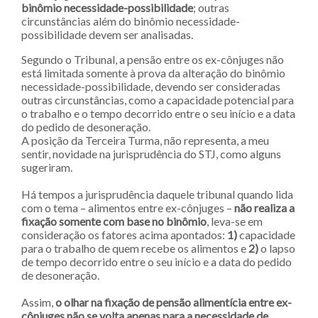
binômio necessidade-possibilidade
; outras
circunstâncias além do binômio necessidade-
possibilidade devem ser analisadas.
Segundo o Tribunal, a pensão entre os ex-cônjuges não
está limitada somente à prova da alteração do binômio
necessidade-possibilidade, devendo ser consideradas
outras circunstâncias, como a capacidade potencial para
o trabalho e o tempo decorrido entre o seu início e a data
do pedido de desoneração.
A posição da Terceira Turma, não representa, a meu
sentir, novidade na jurisprudência do STJ, como alguns
sugeriram.
Há tempos a jurisprudência daquele tribunal quando lida
com o tema – alimentos entre ex-cônjuges –
não realiza a
fixação somente com base no binômio
, leva-se em
consideração os fatores acima apontados:
1)
capacidade
para o trabalho de quem recebe os alimentos e
2)
o lapso
de tempo decorrido entre o seu início e a data do pedido
de desoneração.
Assim,
o olhar na fixação de pensão alimentícia entre ex-
cônjuges não se volta apenas para a necessidade de