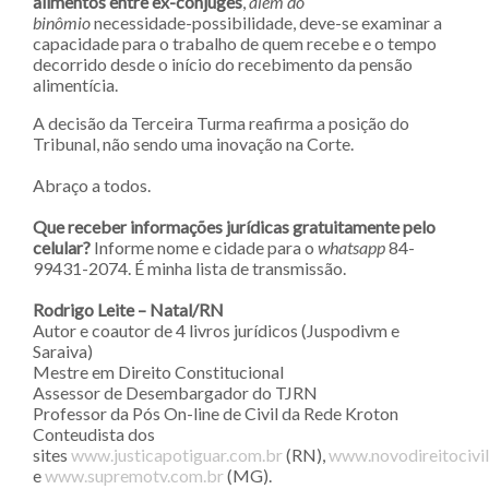
alimentos entre ex-cônjuges
,
além do
binômio
necessidade-possibilidade, deve-se examinar a
capacidade para o trabalho de quem recebe e o tempo
decorrido desde o início do recebimento da pensão
alimentícia.
A decisão da Terceira Turma reafirma a posição do
Tribunal, não sendo uma inovação na Corte.
Abraço a todos.
Que receber informações jurídicas gratuitamente pelo
celular?
Informe nome e cidade para o
whatsapp
84-
99431-2074. É minha lista de transmissão.
Rodrigo Leite – Natal/RN
Autor e coautor de 4 livros jurídicos (Juspodivm e
Saraiva)
Mestre em Direito Constitucional
Assessor de Desembargador do TJRN
Professor da Pós On-line de Civil da Rede Kroton
Conteudista dos
sites
www.justicapotiguar.com.br
(RN),
www.novodireitocivi
e
www.supremotv.com.br
(MG).