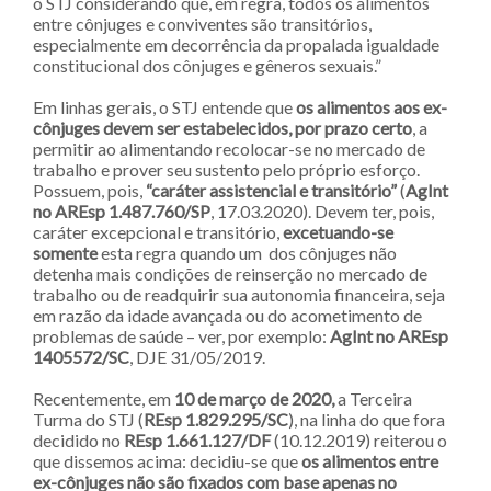
o STJ considerando que, em regra, todos os alimentos
entre cônjuges e conviventes são transitórios,
especialmente em decorrência da propalada igualdade
constitucional dos cônjuges e gêneros sexuais.”
Em linhas gerais, o STJ entende que
os alimentos aos ex-
cônjuges devem ser estabelecidos, por prazo certo
, a
permitir ao alimentando recolocar-se no mercado de
trabalho e prover seu sustento pelo próprio esforço.
Possuem, pois,
“caráter assistencial e transitório”
(
AgInt
no AREsp 1.487.760/SP
, 17.03.2020). Devem ter, pois,
caráter excepcional e transitório,
excetuando-se
somente
esta regra quando um dos cônjuges não
detenha mais condições de reinserção no mercado de
trabalho ou de readquirir sua autonomia financeira, seja
em razão da idade avançada ou do acometimento de
problemas de saúde – ver, por exemplo:
AgInt no AREsp
1405572/SC
, DJE 31/05/2019.
Recentemente, em
10 de março de 2020,
a Terceira
Turma do STJ (
REsp 1.829.295/SC
), na linha do que fora
decidido no
REsp 1.661.127/DF
(10.12.2019) reiterou o
que dissemos acima: decidiu-se que
os alimentos entre
ex-cônjuges não são fixados com base apenas no