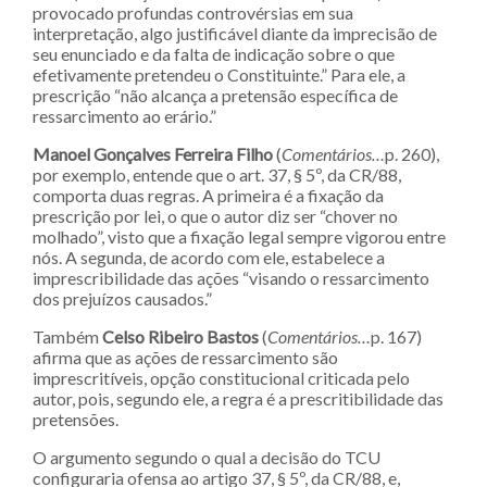
provocado profundas controvérsias em sua
interpretação, algo justificável diante da imprecisão de
seu enunciado e da falta de indicação sobre o que
efetivamente pretendeu o Constituinte.” Para ele, a
prescrição “não alcança a pretensão específica de
ressarcimento ao erário.”
Manoel Gonçalves Ferreira Filho
(
Comentários…
p. 260),
por exemplo, entende que o art. 37, § 5º, da CR/88,
comporta duas regras. A primeira é a fixação da
prescrição por lei, o que o autor diz ser “chover no
molhado”, visto que a fixação legal sempre vigorou entre
nós. A segunda, de acordo com ele, estabelece a
imprescribilidade das ações “visando o ressarcimento
dos prejuízos causados.”
Também
Celso Ribeiro Bastos
(
Comentários…
p. 167)
afirma que as ações de ressarcimento são
imprescritíveis, opção constitucional criticada pelo
autor, pois, segundo ele, a regra é a prescritibilidade das
pretensões.
O argumento segundo o qual a decisão do TCU
configuraria ofensa ao artigo 37, § 5º, da CR/88, e,