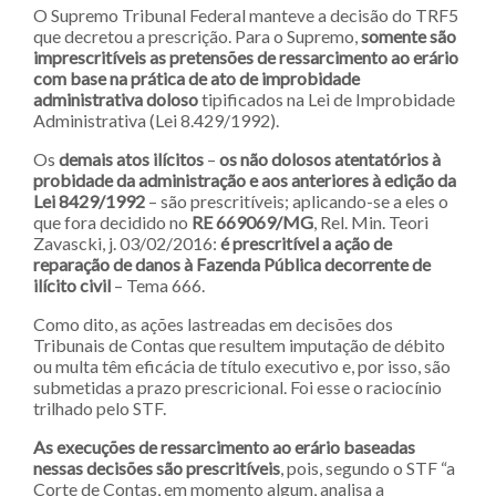
O Supremo Tribunal Federal manteve a decisão do TRF5
que decretou a prescrição. Para o Supremo,
somente são
imprescritíveis as pretensões de ressarcimento ao erário
com base na prática de ato de improbidade
administrativa doloso
tipificados na Lei de Improbidade
Administrativa (Lei 8.429/1992).
Os
demais atos ilícitos
–
os não dolosos atentatórios à
probidade da administração e aos anteriores à edição da
Lei 8429/1992
– são prescritíveis; aplicando-se a eles o
que fora decidido no
RE 669069/MG
, Rel. Min. Teori
Zavascki, j. 03/02/2016:
é prescritível a ação de
reparação de danos à Fazenda Pública decorrente de
ilícito civil
– Tema 666.
Como dito, as ações lastreadas em decisões dos
Tribunais de Contas que resultem imputação de débito
ou multa têm eficácia de título executivo e, por isso, são
submetidas a prazo prescricional. Foi esse o raciocínio
trilhado pelo STF.
As execuções de ressarcimento ao erário baseadas
nessas decisões são prescritíveis
, pois, segundo o STF “a
Corte de Contas, em momento algum, analisa a