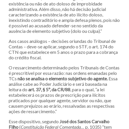
existência ou não de ato doloso de improbidade
administrativa. Além disso, não há decisão judicial
caracterizando a existência de ato ilícito doloso,
inexistindo contraditório e ampla defesa plenos, pois não
é possível ao acusado defender-se no sentido da
ausência de elemento subjetivo (dolo ou culpa).”
Aos casos análogos – decisões oriundas do Tribunal de
Contas – deve-se aplicar, segundo o STF, o art. 174 do
CTN que estabelece em 5 anos o prazo para a cobrança
do crédito fiscal.
O ressarcimento determinado pelos Tribunais de Contas
é prescritível por essa razão: nas ordens emanadas pelo
TCs
não se analisa o elemento subjetivo do agente.
Essa
análise cabe ao Poder Judiciário e será baseada na
leitura do
art. 37, § 5º, da CR/88
, para o qual, “a lei
estabelecerá os prazos de prescrição para ilícitos
praticados por qualquer agente, servidor ou não, que
causem prejuízos ao erário, ressalvadas as respectivas
ações de ressarcimento.”
Esse dispositivo, segundo
José dos Santos Carvalho
Filho
(
Constituição Federal Comentada…
p. 1035) “tem