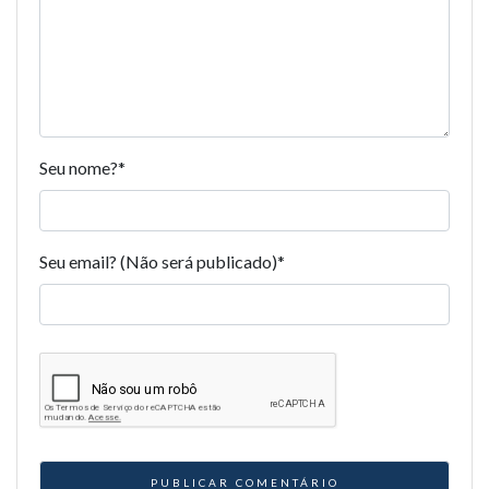
Seu nome?
*
Seu email? (Não será publicado)
*