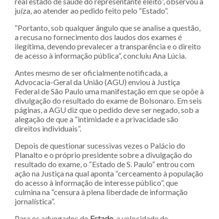
real estado de saúde do representante eleito”, observou a
juíza, ao atender ao pedido feito pelo “Estado”.
“Portanto, sob qualquer ângulo que se analise a questão,
a recusa no fornecimento dos laudos dos exames é
ilegítima, devendo prevalecer a transparência e o direito
de acesso à informação pública”, concluiu Ana Lúcia.
Antes mesmo de ser oficialmente notificada, a
Advocacia-Geral da União (AGU) enviou à Justiça
Federal de São Paulo uma manifestação em que se opõe à
divulgação do resultado do exame de Bolsonaro. Em seis
páginas, a AGU diz que o pedido deve ser negado, sob a
alegação de que a “intimidade e a privacidade são
direitos individuais”.
Depois de questionar sucessivas vezes o Palácio do
Planalto e o próprio presidente sobre a divulgação do
resultado do exame, o “Estado de S. Paulo” entrou com
ação na Justiça na qual aponta “cerceamento à população
do acesso à informação de interesse público”, que
culmina na “censura à plena liberdade de informação
jornalística”.
Para os advogados do
Estado
, a velocidade de