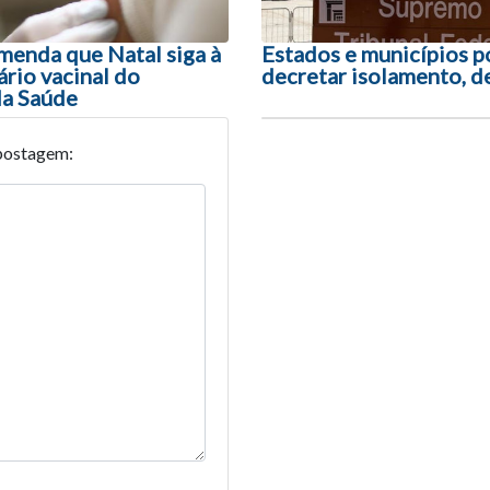
enda que Natal siga à
Estados e municípios 
ário vacinal do
decretar isolamento, d
da Saúde
postagem: