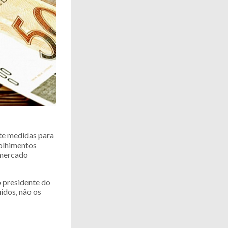
te medidas para
colhimentos
 mercado
o presidente do
idos, não os