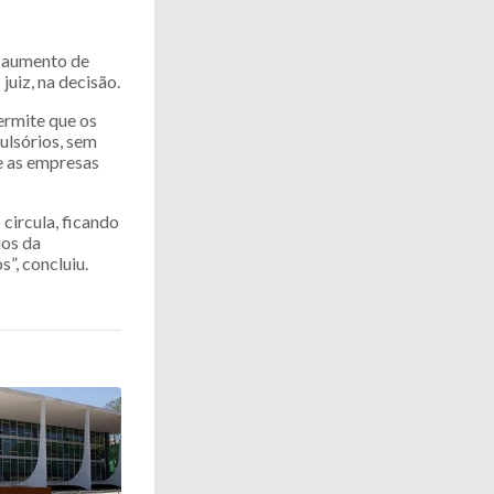
e aumento de
juiz, na decisão.
ermite que os
ulsórios, sem
te as empresas
circula, ficando
ios da
”, concluiu.