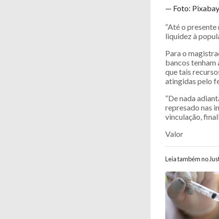
— Foto: Pixaba
“Até o presente
liquidez à popul
Para o magistrad
bancos tenham a
que tais recurs
atingidas pelo 
“De nada adianta
represado nas in
vinculação, fina
Valor
Leia também no Just
Navegaç