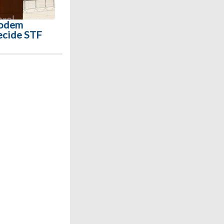
podem
ecide STF