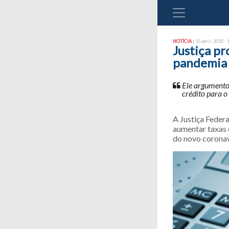
NOTÍCIA
| 15 abril, 2020 - 
Justiça pr
pandemia
Ele argumentou
crédito para o
A Justiça Federa
aumentar taxas 
do novo coronav