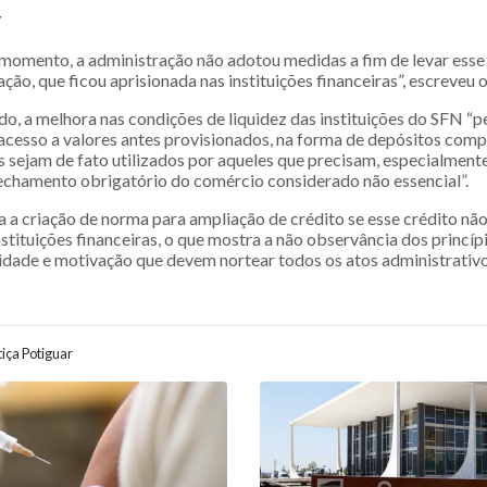
y
 momento, a administração não adotou medidas a fim de levar ess
ação, que ficou aprisionada nas instituições financeiras”, escreveu o 
o, a melhora nas condições de liquidez das instituições do SFN “p
cesso a valores antes provisionados, na forma de depósitos comp
os sejam de fato utilizados por aqueles que precisam, especialmen
fechamento obrigatório do comércio considerado não essencial”.
 a criação de norma para ampliação de crédito se esse crédito não 
stituições financeiras, o que mostra a não observância dos princíp
lidade e motivação que devem nortear todos os atos administrativos
iça Potiguar
ão entre posts