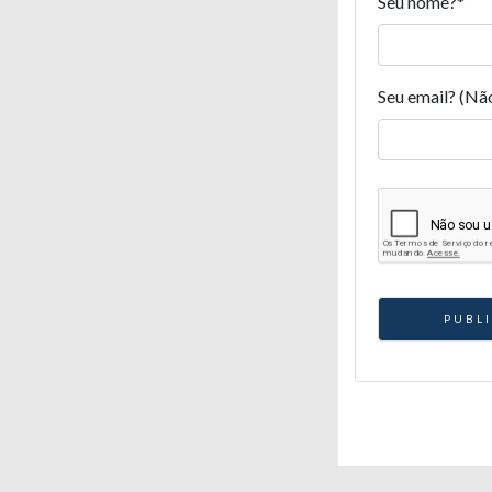
Seu nome?
*
Seu email? (Nã