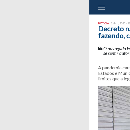
NOTÍCIA
| 2 abril, 2020 - 1
Decreto n
fazendo, c
O advogado Fá
se sentir autor
A pandemia caus
Estados e Munic
limites que a le