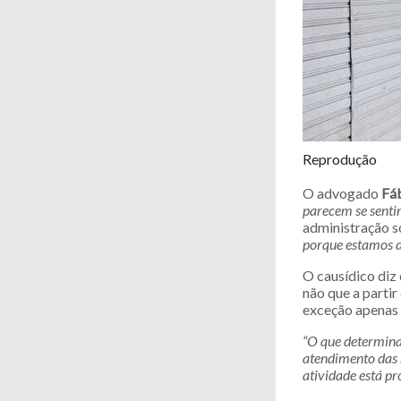
Reprodução
O advogado
Fá
parecem se sentir
administração só
porque estamos di
O causídico diz
não que a parti
exceção apenas 
“O que determina 
atendimento das 
atividade está pro