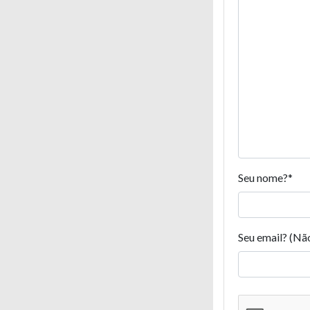
Seu nome?
*
Seu email? (Nã