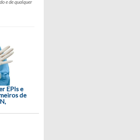
do e de qualquer
er EPIs e
meiros de
RN,