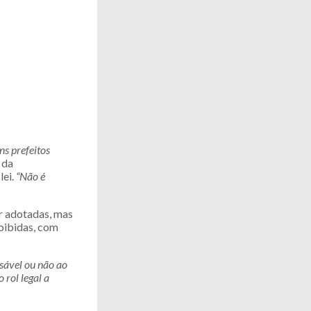
ns prefeitos
 da
lei.
“Não é
r adotadas, mas
roibidas, com
nsável ou não ao
rol legal a