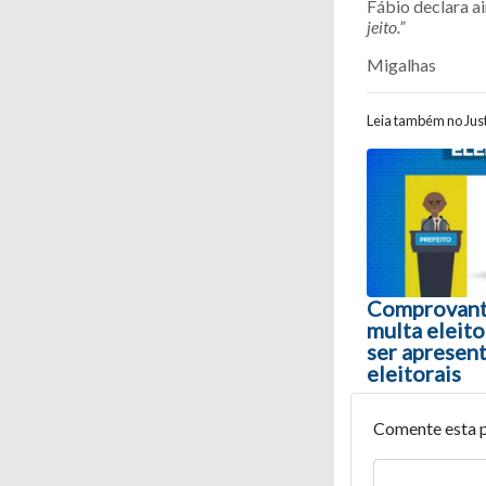
Fábio declara a
jeito.”
Migalhas
Leia também no Just
Navegaç
Comprovant
multa eleito
ser apresen
eleitorais
Comente esta 