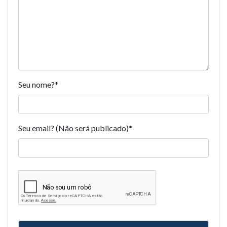
Seu nome?
*
Seu email? (Não será publicado)
*