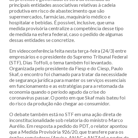
principais entidades associativas relativas à cadeia
produtiva em risco de abastecimento que são
supermercados, farmácias, maquinário médico e
hospitalar e bebidas. É possível, inclusive, que uma
medida provisória centralize a competência desse tipo
de medida na esfera federal, caso o pedido de algumas
dessas entidades se concretize.
Em videoconferência feita nesta terça-feira (24/3) entre
empresários e o presidente do Supremo Tribunal Federal
(STF), Dias Toffoli, o tema também foi levantado.
Organizada pelo presidente da Fiesp e do Ciesp, Paulo
Skaf, o encontro foi chamado para tratar da necessidade
de segurança jurídica para manter os serviços essenciais
em funcionamento e as estratégias para a retomada da
economia quando o período agudo da crise do
coronavírus passar. O ponto em que Skaf mais bateu foi
do risco da produção não chegar ao consumidor.
O debate também está no STF em uma ação direta de
inconstitucionalidade sob relatoria do ministro Marco
Aurélio. Em resposta a pedido do PDT, o relator apontou
que a Medida Provisória 926/20, que transfere para os
órgãos reguladores (Anvisa, ANAC e ANTAq) o poder de