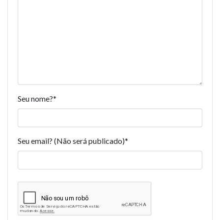
Seu nome?
*
Seu email? (Não será publicado)
*