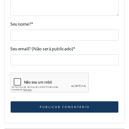
Seu nome?
*
Seu email? (Não será publicado)
*