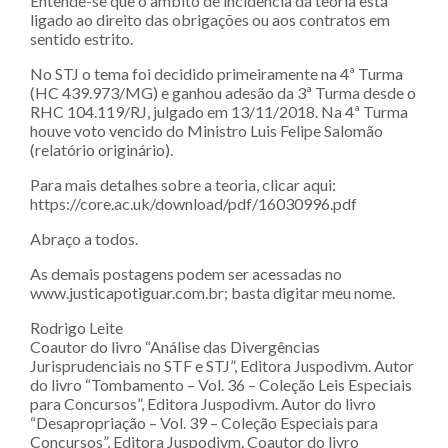
Entende-se que o âmbito de incidência da teoria está
ligado ao direito das obrigações ou aos contratos em
sentido estrito.
No STJ o tema foi decidido primeiramente na 4ª Turma
(HC 439.973/MG) e ganhou adesão da 3ª Turma desde o
RHC 104.119/RJ, julgado em 13/11/2018. Na 4ª Turma
houve voto vencido do Ministro Luis Felipe Salomão
(relatório originário).
Para mais detalhes sobre a teoria, clicar aqui:
https://core.ac.uk/download/pdf/16030996.pdf
Abraço a todos.
As demais postagens podem ser acessadas no
‪www.justicapotiguar.com.br‬; basta digitar meu nome.
Rodrigo Leite
Coautor do livro “Análise das Divergências
Jurisprudenciais no STF e STJ”, Editora Juspodivm. Autor
do livro “Tombamento – Vol. 36 – Coleção Leis Especiais
para Concursos”, Editora Juspodivm. Autor do livro
“Desapropriação – Vol. 39 – Coleção Especiais para
Concursos”, Editora Juspodivm. Coautor do livro