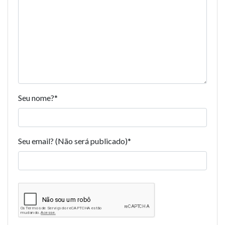
Seu nome?
*
Seu email? (Não será publicado)
*