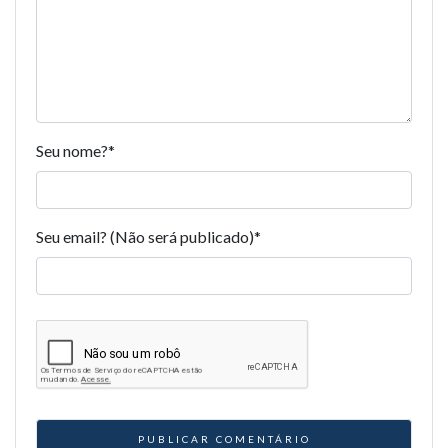
Seu nome?
*
Seu email? (Não será publicado)
*