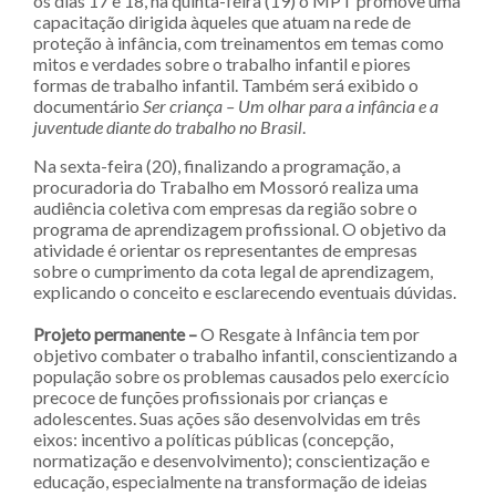
os dias 17 e 18, na quinta-feira (19) o MPT promove uma
capacitação dirigida àqueles que atuam na rede de
proteção à infância, com treinamentos em temas como
mitos e verdades sobre o trabalho infantil e piores
formas de trabalho infantil. Também será exibido o
documentário
Ser criança – Um olhar para a infância e a
juventude diante do trabalho no Brasil
.
Na sexta-feira (20), finalizando a programação, a
procuradoria do Trabalho em Mossoró realiza uma
audiência coletiva com empresas da região sobre o
programa de aprendizagem profissional. O objetivo da
atividade é orientar os representantes de empresas
sobre o cumprimento da cota legal de aprendizagem,
explicando o conceito e esclarecendo eventuais dúvidas.
Projeto permanente –
O Resgate à Infância tem por
objetivo combater o trabalho infantil, conscientizando a
população sobre os problemas causados pelo exercício
precoce de funções profissionais por crianças e
adolescentes. Suas ações são desenvolvidas em três
eixos: incentivo a políticas públicas (concepção,
normatização e desenvolvimento); conscientização e
educação, especialmente na transformação de ideias