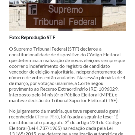
Foto: Reprodução STF
O Supremo Tribunal Federal (STF) declarou a
constitucionalidade de dispositivo do Código Eleitoral
que determina a realização de novas eleições sempre que
ocorrer o indeferimento do registro de candidato
vencedor de eleição majoritária, independentemente do
número de votos então anulados. Na sessão plenária de 4
de março, por votação unânime, a Corte negou
provimento ao Recurso Extraordinário (RE) 1096029,
interposto pelo Ministério Público Eleitoral (MPE), e
manteve decisão do Tribunal Superior Eleitoral (TSE).
No julgamento da matéria, que teve repercussão geral
reconhecida (
Tema 986
), foi fixada a seguinte tese: “É
constitucional o parágrafo 3º do artigo 224 do Código
Eleitoral (Lei 4.737/1965) na redação dada pela Lei
13.165/2015, que determina a realização automática de