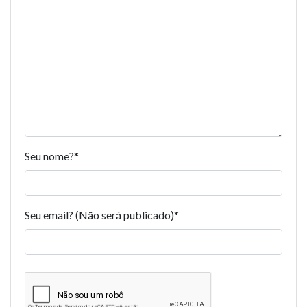
Seu nome?
*
Seu email? (Não será publicado)
*