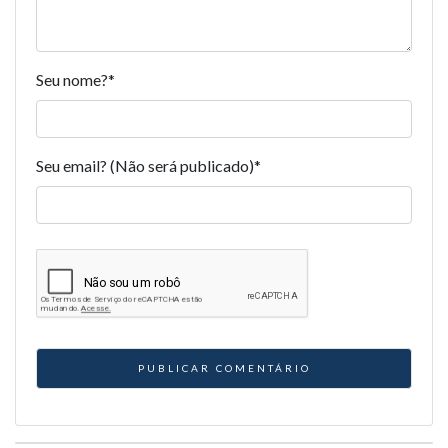
Seu nome?
*
Seu email? (Não será publicado)
*