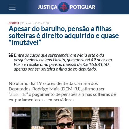
NOTÍCIA
| 30 janeiro, 2020 - 10:30
Apesar do barulho, pensão a filhas
solteiras é direito adquirido e quase
“imutável”
Entre os casos que surpreenderam Maia está o da
pesquisadora Helena Hirata, que mora há 49 anos em
Paris e recebe uma pensão mensal de R$ 16.881,50
apenas por ser solteira e filha de ex-deputado.
No último dia 19, o presidente da Câmara dos
Deputados, Rodrigo Maia (DEM-RJ), afirmou ser
“
absurdo
” o pagamento de pensões a filhas solteiras de
ex-parlamentares e ex-servidores.