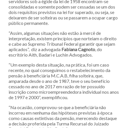
servidores sob a égide da lei de 1958 encontram-se
consolidadas e somente podem ser cessadas se um dos
dois requisitos previstos na lei for superado, ou seja, se
deixarem de ser solteiras ou se passarem a ocupar cargo
público permanente.
“Assim, algumas situações não estão à mercê de
interpretação, existem princípios que norteiam o direito
e cabe ao Supremo Tribunal Federal garantir que sejam
aplicados”, diz a advogada
Fabiana Cagnoto
, do
escritório Aith, Badari e Luchin Advogados.
“Um exemplo desta situação, na prática, foi um caso
recente, no qual conseguimos o restabelecimento da
pensão à beneficiária M.C.A.B, filha solteira, que,
amparada desde o ano de 1987, teve o seu benefício
cessado no ano de 2017 em razão de ter possuído
inscrição como microempreendedora individual nos anos
de 1997 e 2000”, exemplificou.
“Na ocasião, comprovou-se que a beneficiária não
incorreu em nenhuma das hipóteses previstas à época
como causas extintivas da pensão, merecendo destaque
a decisão proferida pela Turma Recursal do Juizado