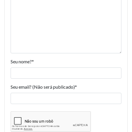
Seu nome?
*
Seu email? (Não será publicado)
*