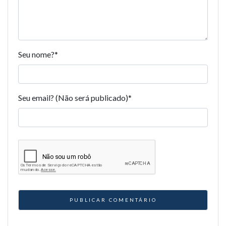
Seu nome?
*
Seu email? (Não será publicado)
*