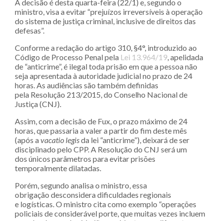
A decisão é desta quarta-feira (22/1) e, segundo o
ministro, visa a evitar “prejuízos irreversíveis à operação
do sistema de justiça criminal, inclusive de direitos das
defesas”.
Conforme a redação do artigo 310, §4°, introduzido ao
Código de Processo Penal pela
Lei 13.964/19
, apelidada
de “anticrime”, é ilegal toda prisão em que a pessoa não
seja apresentada à autoridade judicial no prazo de 24
horas. As audiências são também definidas
pela Resolução 213/2015, do Conselho Nacional de
Justiça (CNJ).
Assim, com a decisão de Fux, o prazo máximo de 24
horas, que passaria a valer a partir do fim deste mês
(após a
vacatio legis
da lei “anticrime”), deixará de ser
disciplinado pelo CPP. A Resolução do CNJ será um
dos únicos parâmetros para evitar prisões
temporalmente dilatadas.
Porém, segundo analisa o ministro, essa
obrigação desconsidera dificuldades regionais
e logísticas. O ministro cita como exemplo “operações
policiais de considerável porte, que muitas vezes incluem