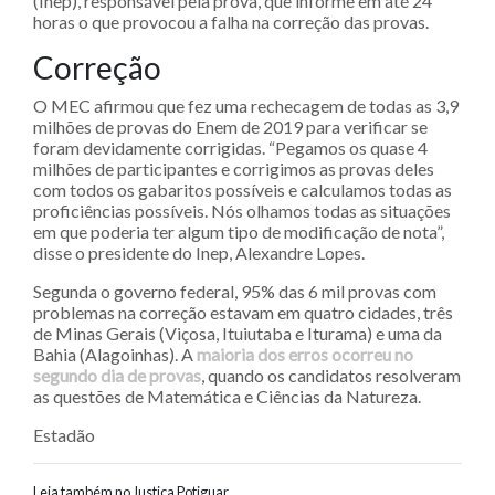
(Inep), responsável pela prova, que informe em até 24
horas o que provocou a falha na correção das provas.
Correção
O MEC afirmou que fez uma rechecagem de todas as 3,9
milhões de provas do Enem de 2019 para verificar se
foram devidamente corrigidas. “Pegamos os quase 4
milhões de participantes e corrigimos as provas deles
com todos os gabaritos possíveis e calculamos todas as
proficiências possíveis. Nós olhamos todas as situações
em que poderia ter algum tipo de modificação de nota”,
disse o presidente do Inep, Alexandre Lopes.
Segunda o governo federal, 95% das 6 mil provas com
problemas na correção estavam em quatro cidades, três
de Minas Gerais (Viçosa, Ituiutaba e Iturama) e uma da
Bahia (Alagoinhas). A
maioria dos erros ocorreu no
segundo dia de provas
, quando os candidatos resolveram
as questões de Matemática e Ciências da Natureza.
Estadão
Leia também no Justiça Potiguar