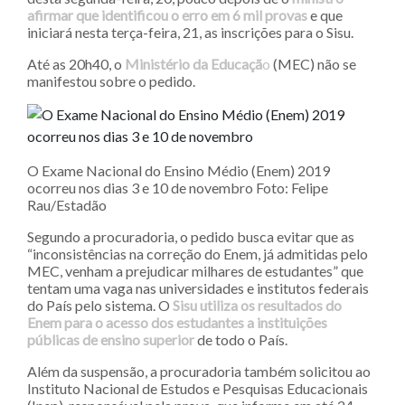
afirmar que identificou o erro em 6 mil provas
e que
iniciará nesta terça-feira, 21, as inscrições para o Sisu.
Até as 20h40, o
Ministério da Educaçã
o
(MEC) não se
manifestou sobre o pedido.
O Exame Nacional do Ensino Médio (Enem) 2019
ocorreu nos dias 3 e 10 de novembro Foto: Felipe
Rau/Estadão
Segundo a procuradoria, o pedido busca evitar que as
“inconsistências na correção do Enem, já admitidas pelo
MEC, venham a prejudicar milhares de estudantes” que
tentam uma vaga nas universidades e institutos federais
do País pelo sistema. O
Sisu utiliza os resultados do
Enem para o acesso dos estudantes a instituições
públicas de ensino superior
de todo o País.
Além da suspensão, a procuradoria também solicitou ao
Instituto Nacional de Estudos e Pesquisas Educacionais