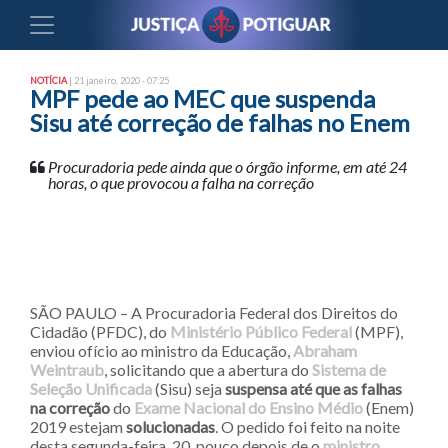
NOTÍCIA
| 21 janeiro, 2020 - 07:25
MPF pede ao MEC que suspenda
Sisu até correção de falhas no Enem
Procuradoria pede ainda que o órgão informe, em até 24
horas, o que provocou a falha na correção
SÃO PAULO – A Procuradoria Federal dos Direitos do
Cidadão (PFDC), do
Ministério Público Federal
(MPF),
enviou ofício ao ministro da Educação,
Abraham
Weintraub
, solicitando que a abertura do
Sistema de
Seleção Unificada
(Sisu) seja
suspensa até que as falhas
na correção
do
Exame Nacional do Ensino Médio
(Enem)
2019 estejam
solucionadas
. O pedido foi feito na noite
desta segunda-feira, 20, pouco depois de o
ministro