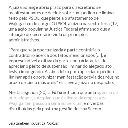
A juíza Solange abriu prazo para o secretário se
manifestar antes de decidir sobre um pedido de liminar
feito pelo PSOL, que pleiteia o afastamento de
Wajngarten do cargo. O PSOL ajuizou na sexta-feira (17)
uma ação popular na Justiça Federal afirmando que a
situação do secretário viola os princípios
administrativos.
“Para que seja oportunizada à parte contrária o
contraditório acerca dos fatos mencionados […], é
imprescindível a oitiva da parte contrária, antes de
apreciar o pleito de suspensão liminar do alegado ato
lesivo impugnado. Assim, deixo para apreciar o pedido
liminar após oportunizar manifestação prévia dos réus no
prazo de cinco dias úteis”, escreve a juíza no despacho.
Nesta segunda (20), a
Folha
noticiou que uma
agência de
publicidade, a Artplan, que é cliente da empresa de
Wajngarten, passou a ser a número um
em verbas
distribuídas pela pasta na gestão dele na Secom.
Leia também no Justiça Potiguar