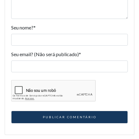
Seu nome?
*
Seu email? (Não será publicado)
*