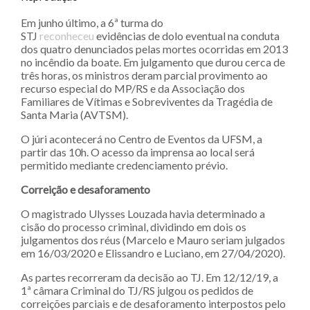
Em junho último, a 6ª turma do
STJ
reconheceu
evidências de dolo eventual na conduta
dos quatro denunciados pelas mortes ocorridas em 2013
no incêndio da boate. Em julgamento que durou cerca de
três horas, os ministros deram parcial provimento ao
recurso especial do MP/RS e da Associação dos
Familiares de Vítimas e Sobreviventes da Tragédia de
Santa Maria (AVTSM).
O júri acontecerá no Centro de Eventos da UFSM, a
partir das 10h. O acesso da imprensa ao local será
permitido mediante credenciamento prévio.
Correição e desaforamento
O magistrado Ulysses Louzada havia determinado a
cisão do processo criminal, dividindo em dois os
julgamentos dos réus (Marcelo e Mauro seriam julgados
em 16/03/2020 e Elissandro e Luciano, em 27/04/2020).
As partes recorreram da decisão ao TJ. Em 12/12/19, a
1ª câmara Criminal do TJ/RS julgou os pedidos de
correições parciais e de desaforamento interpostos pelo