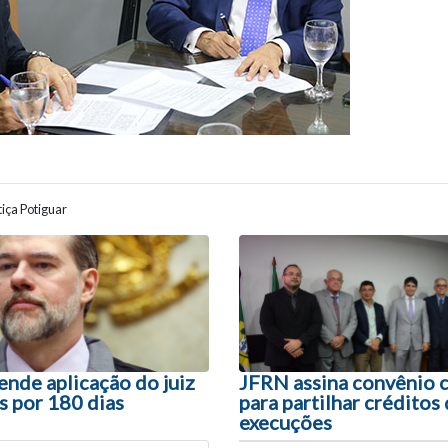
iça Potiguar
ão entre posts
ende aplicação do juiz
JFRN assina convênio
s por 180 dias
para partilhar créditos
execuções