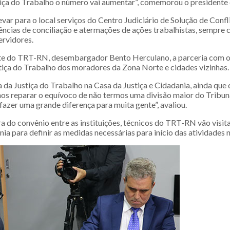
iça do Trabalho o número vai aumentar”, comemorou o presidente 
ar para o local serviços do Centro Judiciário de Solução de Confl
iências de conciliação e atermações de ações trabalhistas, sempre
ervidores.
nte do TRT-RN, desembargador Bento Herculano, a parceria com o
tiça do Trabalho dos moradores da Zona Norte e cidades vizinhas.
 da Justiça do Trabalho na Casa da Justiça e Cidadania, ainda que
os reparar o equívoco de não termos uma divisão maior do Tribun
 fazer uma grande diferença para muita gente”, avaliou.
a do convênio entre as instituições, técnicos do TRT-RN vão visit
nia para definir as medidas necessárias para início das atividades n