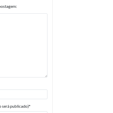
postagem:
o será publicado)
*