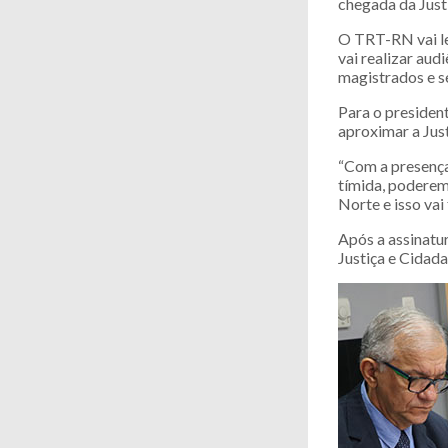
chegada da Just
O TRT-RN vai lev
vai realizar aud
magistrados e s
Para o preside
aproximar a Jus
“Com a presença
tímida, poderem
Norte e isso vai
Após a assinatur
Justiça e Cidada