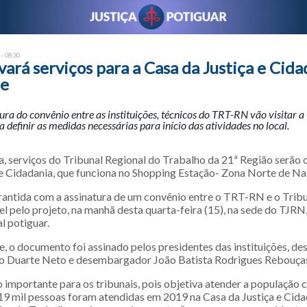
 - 08:30
ará serviços para a Casa da Justiça e Cida
te
ura do convênio entre as instituições, técnicos do TRT-RN vão visitar a
 definir as medidas necessárias para início das atividades no local.
a, serviços do Tribunal Regional do Trabalho da 21ª Região serão 
 e Cidadania, que funciona no Shopping Estação- Zona Norte de Nat
rantida com a assinatura de um convênio entre o TRT-RN e o Tribun
l pelo projeto, na manhã desta quarta-feira (15), na sede do TJRN,
l potiguar.
, o documento foi assinado pelos presidentes das instituições, 
o Duarte Neto e desembargador João Batista Rodrigues Rebouça
 importante para os tribunais, pois objetiva atender a população 
19 mil pessoas foram atendidas em 2019 na Casa da Justiça e Cida