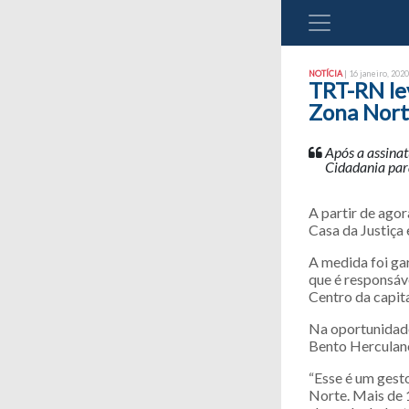
NOTÍCIA
| 16 janeiro, 2020
TRT-RN lev
Zona Nor
Após a assinat
Cidadania para
A partir de agor
Casa da Justiça
A medida foi ga
que é responsáve
Centro da capita
Na oportunidade
Bento Herculan
“Esse é um gesto
Norte. Mais de 