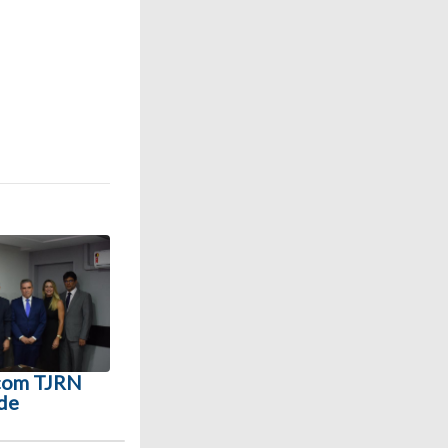
 com TJRN
 de