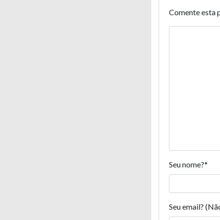
Comente esta 
Seu nome?
*
Seu email? (Nã