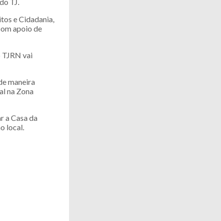
do TJ.
itos e Cidadania,
 com apoio de
 TJRN vai
 de maneira
al na Zona
ar a Casa da
o local.