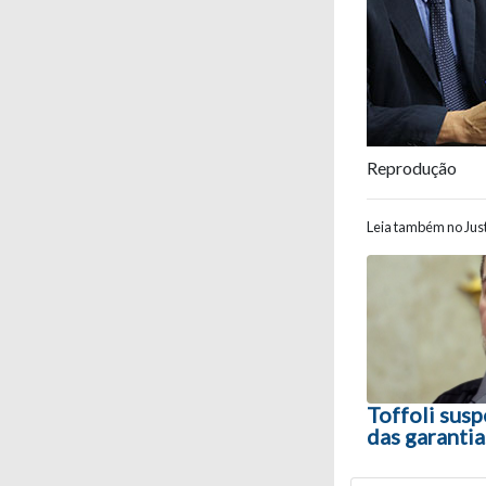
Reprodução
Leia também no Just
Navegaç
Toffoli susp
das garantia