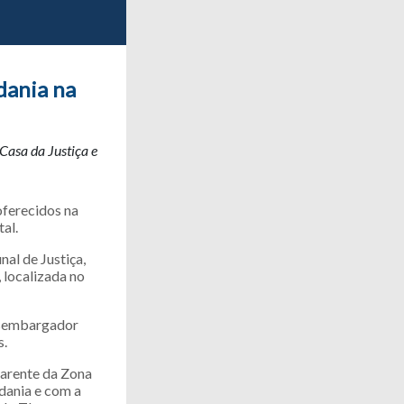
dania na
 Casa da Justiça e
oferecidos na
al.
al de Justiça,
 localizada no
desembargador
s.
carente da Zona
dania e com a