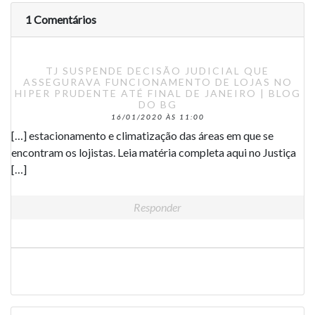
1 Comentários
TJ SUSPENDE DECISÃO JUDICIAL QUE
ASSEGURAVA FUNCIONAMENTO DE LOJAS NO
HIPER PRUDENTE ATÉ FINAL DE JANEIRO | BLOG
DO BG
16/01/2020 ÀS 11:00
[…] estacionamento e climatização das áreas em que se
encontram os lojistas. Leia matéria completa aqui no Justiça
[…]
Responder