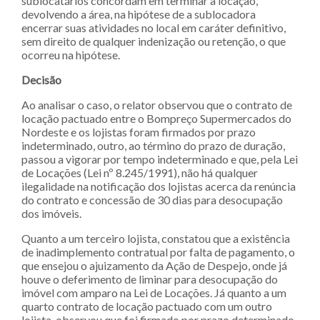
sublocatários concordam em terminar a locação,
devolvendo a área, na hipótese de a sublocadora
encerrar suas atividades no local em caráter definitivo,
sem direito de qualquer indenização ou retenção, o que
ocorreu na hipótese.
Decisão
Ao analisar o caso, o relator observou que o contrato de
locação pactuado entre o Bompreço Supermercados do
Nordeste e os lojistas foram firmados por prazo
indeterminado, outro, ao término do prazo de duração,
passou a vigorar por tempo indeterminado e que, pela Lei
de Locações (Lei nº 8.245/1991), não há qualquer
ilegalidade na notificação dos lojistas acerca da renúncia
do contrato e concessão de 30 dias para desocupação
dos imóveis.
Quanto a um terceiro lojista, constatou que a existência
de inadimplemento contratual por falta de pagamento, o
que ensejou o ajuizamento da Ação de Despejo, onde já
houve o deferimento de liminar para desocupação do
imóvel com amparo na Lei de Locações. Já quanto a um
quarto contrato de locação pactuado com um outro
lojista, observou que foi firmado por prazo determinado,