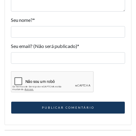
Seu nome?
*
Seu email? (Não será publicado)
*