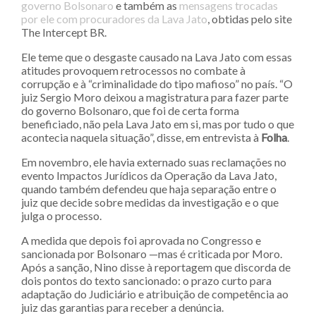
governo Bolsonaro
e também as
mensagens trocadas
por ele com procuradores da Lava Jato
, obtidas pelo site
The Intercept BR.
Ele teme que o desgaste causado na Lava Jato com essas
atitudes provoquem retrocessos no combate à
corrupção e à “criminalidade do tipo mafioso” no país. “O
juiz Sergio Moro deixou a magistratura para fazer parte
do governo Bolsonaro, que foi de certa forma
beneficiado, não pela Lava Jato em si, mas por tudo o que
acontecia naquela situação”, disse, em entrevista à
Folha
.
Em novembro, ele havia externado suas reclamações no
evento Impactos Jurídicos da Operação da Lava Jato,
quando também defendeu que haja separação entre o
juiz que decide sobre medidas da investigação e o que
julga o processo.
A medida que depois foi aprovada no Congresso e
sancionada por Bolsonaro —mas é criticada por Moro.
Após a sanção, Nino disse à reportagem que discorda de
dois pontos do texto sancionado: o prazo curto para
adaptação do Judiciário e atribuição de competência ao
juiz das garantias para receber a denúncia.