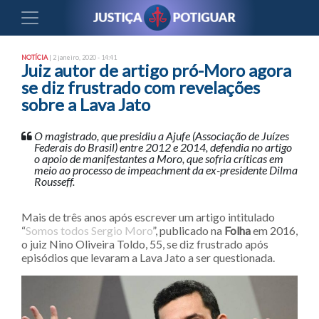
NOTÍCIA
| 2 janeiro, 2020 - 14:41
Juiz autor de artigo pró-Moro agora
se diz frustrado com revelações
sobre a Lava Jato
O magistrado, que presidiu a Ajufe (Associação de Juízes
Federais do Brasil) entre 2012 e 2014, defendia no artigo
o apoio de manifestantes a Moro, que sofria críticas em
meio ao processo de impeachment da ex-presidente Dilma
Rousseff.
Mais de três anos após escrever um artigo intitulado
“
Somos todos Sergio Moro
”, publicado na
Folha
em 2016,
o juiz Nino Oliveira Toldo, 55, se diz frustrado após
episódios que levaram a Lava Jato a ser questionada.