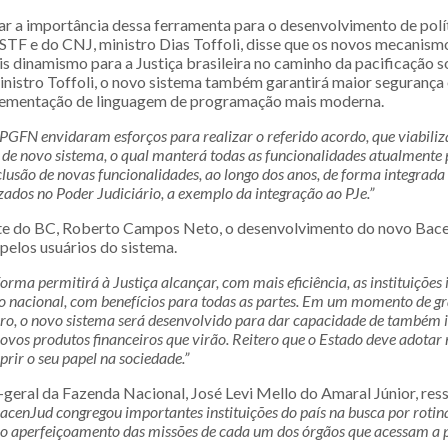
r a importância dessa ferramenta para o desenvolvimento de políti
 STF e do CNJ, ministro Dias Toffoli, disse que os novos mecanis
is dinamismo para a Justiça brasileira no caminho da pacificação s
nistro Toffoli, o novo sistema também garantirá maior segurança 
lementação de linguagem de programação mais moderna.
PGFN envidaram esforços para realizar o referido acordo, que viabiliz
de novo sistema, o qual manterá todas as funcionalidades atualmente 
nclusão de novas funcionalidades, ao longo dos anos, de forma integrada
zados no Poder Judiciário, a exemplo da integração ao PJe.”
nte do BC, Roberto Campos Neto, o desenvolvimento do novo Bac
pelos usuários do sistema.
orma permitirá à Justiça alcançar, com mais eficiência, as instituições 
ro nacional, com benefícios para todas as partes. Em um momento de g
ro, o novo sistema será desenvolvido para dar capacidade de também in
 novos produtos financeiros que virão. Reitero que o Estado deve adotar
rir o seu papel na sociedade.”
-geral da Fazenda Nacional, José Levi Mello do Amaral Júnior, res
acenJud congregou importantes instituições do país na busca por rotin
o aperfeiçoamento das missões de cada um dos órgãos que acessam a 