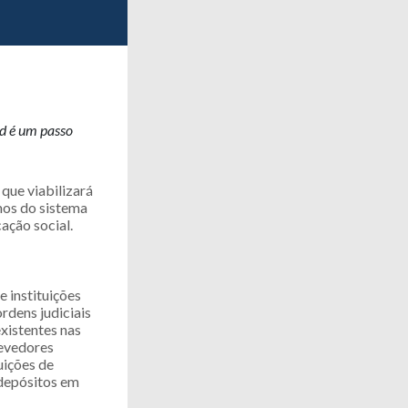
d é um passo
que viabilizará
mos do sistema
ação social.
 instituições
rdens judiciais
existentes nas
devedores
uições de
 depósitos em