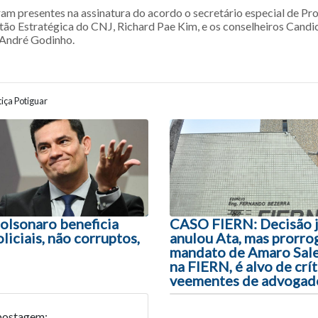
m presentes na assinatura do acordo o secretário especial de Pr
tão Estratégica do CNJ, Richard Pae Kim, e os conselheiros Candi
 André Godinho.
iça Potiguar
ão entre posts
Bolsonaro beneficia
CASO FIERN: Decisão j
liciais, não corruptos,
anulou Ata, mas prorro
mandato de Amaro Sale
na FIERN, é alvo de crít
veementes de advogad
postagem: