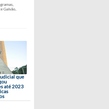
ogramas,
ce Galvão,
udicial que
gou
s até 2023
icas
os