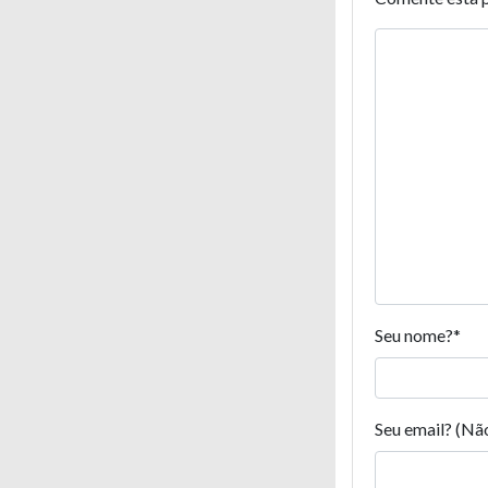
Seu nome?
*
Seu email? (Nã