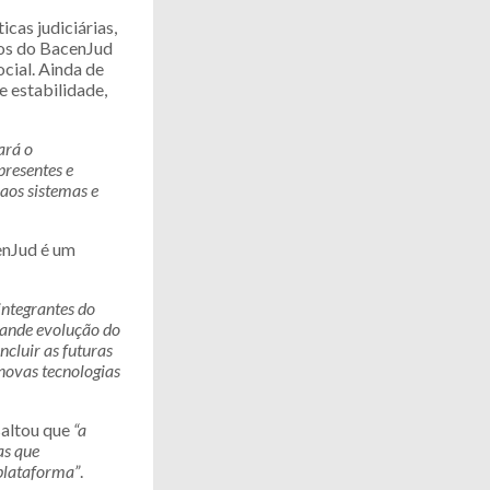
cas judiciárias,
mos do BacenJud
ocial. Ainda de
e estabilidade,
ará o
presentes e
 aos sistemas e
enJud é um
integrantes do
rande evolução do
cluir as futuras
 novas tecnologias
saltou que
“a
as que
plataforma”
.