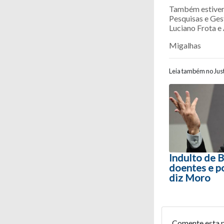
Também estivera
Pesquisas e Ges
Luciano Frota e
Migalhas
Leia também no Just
Navegaç
Indulto de 
doentes e po
diz Moro
Comente esta 