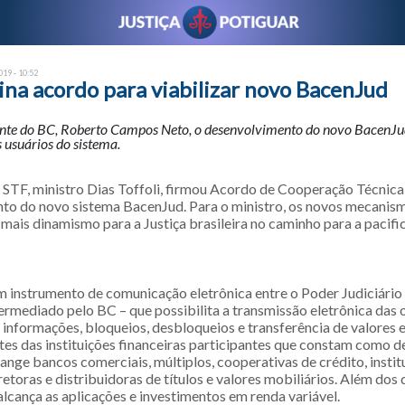
19 - 10:52
sina acordo para viabilizar novo BacenJud
ente do BC, Roberto Campos Neto, o desenvolvimento do novo BacenJu
 usuários do sistema.
 STF, ministro Dias Toffoli, firmou Acordo de Cooperação Técnica 
to do novo sistema BacenJud. Para o ministro, os novos mecanis
ais dinamismo para a Justiça brasileira no caminho para a pacific
 instrumento de comunicação eletrônica entre o Poder Judiciário e
termediado pelo BC – que possibilita a transmissão eletrônica das o
 informações, bloqueios, desbloqueios e transferência de valores 
ntes das instituições financeiras participantes que constam como 
brange bancos comerciais, múltiplos, cooperativas de crédito, instit
toras e distribuidoras de títulos e valores mobiliários. Além dos
lcança as aplicações e investimentos em renda variável.