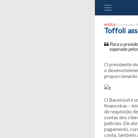
NOTÍCIA
| 25 dezembro, 20
Toffoli as
Para o presid
esperado pelos
O presidente do
o desenvolvimen
proporcionarão m
O BacenJud é um
financeiras – in
de requisição de
contas dos clie
judiciais. Ele a
pagamento, corre
conta, também a