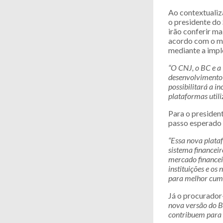
Ao contextualiza
o presidente do
irão conferir ma
acordo com o mi
mediante a imp
“O CNJ, o BC e a 
desenvolvimento 
possibilitará a i
plataformas utili
Para o preside
passo esperado 
“Essa nova plataf
sistema financei
mercado financei
instituições e os
para melhor cump
Já o procurador
nova versão do B
contribuem para 