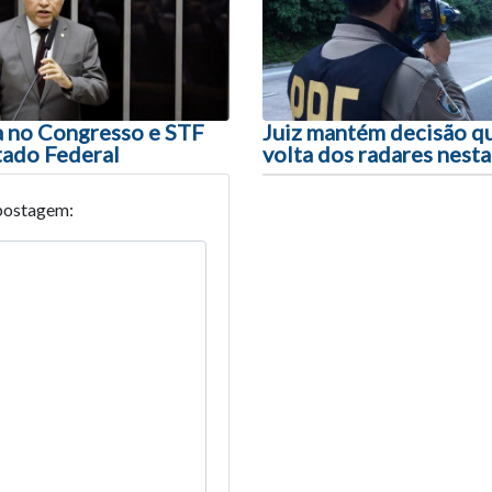
a no Congresso e STF
Juiz mantém decisão q
tado Federal
volta dos radares nest
postagem: