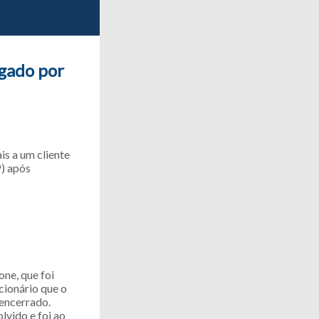
ngado por
s a um cliente
P) após
one, que foi
cionário que o
 encerrado.
lvido e foi ao