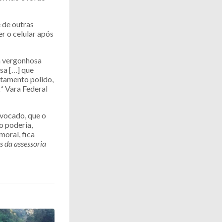
 de outras
r o celular após
a vergonhosa
sa […] que
atamento polido,
2ª Vara Federal
vocado, que o
o poderia,
moral, fica
 da assessoria