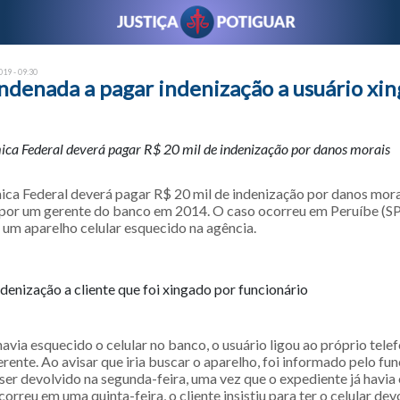
19 - 09:30
ndenada a pagar indenização a usuário xi
ca Federal deverá pagar R$ 20 mil de indenização por danos morais
ca Federal deverá pagar R$ 20 mil de indenização por danos morai
 por um gerente do banco em 2014. O caso ocorreu em Peruíbe (S
 um aparelho celular esquecido na agência.
denização a cliente que foi xingado por funcionário
avia esquecido o celular no banco, o usuário ligou ao próprio telef
rente. Ao avisar que iria buscar o aparelho, foi informado pelo fun
ser devolvido na segunda-feira, uma vez que o expediente já havia
rreu em uma quinta-feira, o cliente insistiu para ter o celular devo