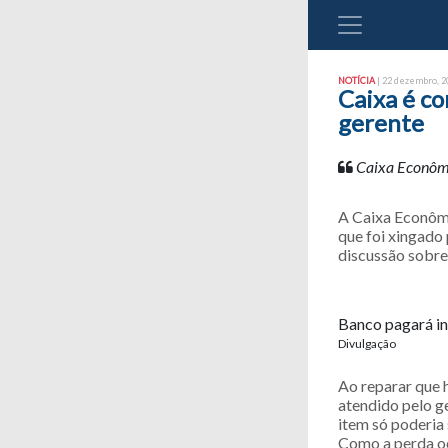
NOTÍCIA
| 22 dezembro, 20
Caixa é co
gerente
Caixa Econômi
A Caixa Econômi
que foi xingado
discussão sobre
Banco pagará in
Divulgação
Ao reparar que h
atendido pelo ge
item só poderia 
Como a perda oco