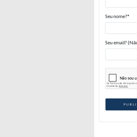
Seu nome?
*
Seu email? (Nã