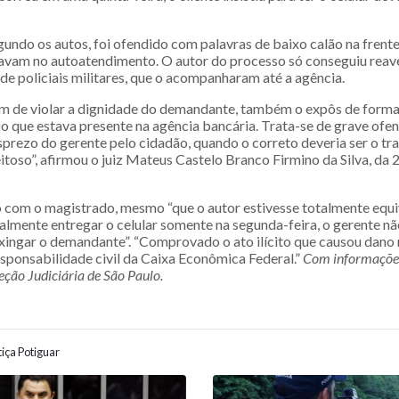
gundo os autos, foi ofendido com palavras de baixo calão na frente
avam no autoatendimento. O autor do processo só conseguiu reave
a de policiais militares, que o acompanharam até a agência.
além de violar a dignidade do demandante, também o expôs de form
co que estava presente na agência bancária. Trata-se de grave ofen
prezo do gerente pelo cidadão, quando o correto deveria ser o tr
toso”, afirmou o juiz Mateus Castelo Branco Firmino da Silva, da 
 com o magistrado, mesmo “que o autor estivesse totalmente equi
almente entregar o celular somente na segunda-feira, o gerente nã
xingar o demandante”. “Comprovado o ato ilícito que causou dano 
esponsabilidade civil da Caixa Econômica Federal.”
Com informações
eção Judiciária de São Paulo.
iça Potiguar
ão entre posts