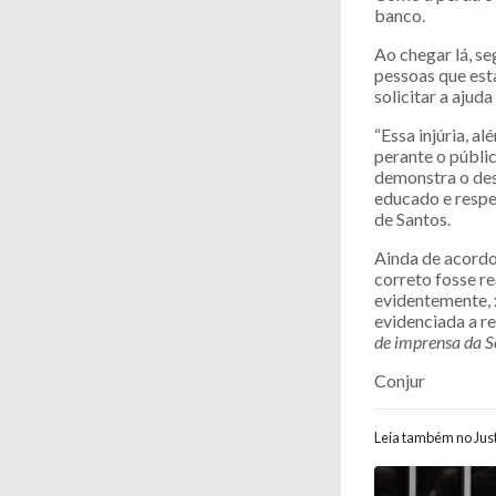
banco.
Ao chegar lá, se
pessoas que est
solicitar a ajud
“Essa injúria, 
perante o públi
demonstra o des
educado e respei
de Santos.
Ainda de acordo
correto fosse re
evidentemente, 
evidenciada a r
de imprensa da S
Conjur
Leia também no Just
Navegaç