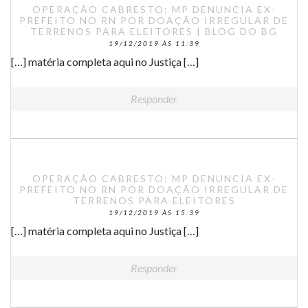
OPERAÇÃO CABRESTO: MP DENUNCIA EX-
PREFEITO NO RN POR DOAÇÃO IRREGULAR DE
TERRENOS PARA ELEITORES | BLOG DO BG
19/12/2019 ÀS 11:39
[…] matéria completa aqui no Justiça […]
Responder
OPERAÇÃO CABRESTO: MP DENUNCIA EX-
PREFEITO NO RN POR DOAÇÃO IRREGULAR DE
TERRENOS PARA ELEITORES
19/12/2019 ÀS 15:39
[…] matéria completa aqui no Justiça […]
Responder