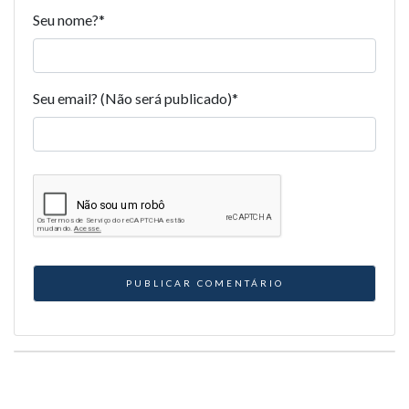
Seu nome?
*
Seu email? (Não será publicado)
*