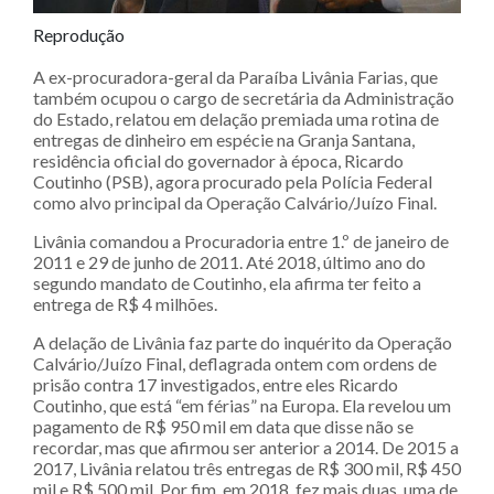
Reprodução
A ex-procuradora-geral da Paraíba Livânia Farias, que
também ocupou o cargo de secretária da Administração
do Estado, relatou em delação premiada uma rotina de
entregas de dinheiro em espécie na Granja Santana,
residência oficial do governador à época, Ricardo
Coutinho (PSB), agora procurado pela Polícia Federal
como alvo principal da Operação Calvário/Juízo Final.
Livânia comandou a Procuradoria entre 1.º de janeiro de
2011 e 29 de junho de 2011. Até 2018, último ano do
segundo mandato de Coutinho, ela afirma ter feito a
entrega de R$ 4 milhões.
A delação de Livânia faz parte do inquérito da Operação
Calvário/Juízo Final, deflagrada ontem com ordens de
prisão contra 17 investigados, entre eles Ricardo
Coutinho, que está “em férias” na Europa. Ela revelou um
pagamento de R$ 950 mil em data que disse não se
recordar, mas que afirmou ser anterior a 2014. De 2015 a
2017, Livânia relatou três entregas de R$ 300 mil, R$ 450
mil e R$ 500 mil. Por fim, em 2018, fez mais duas, uma de