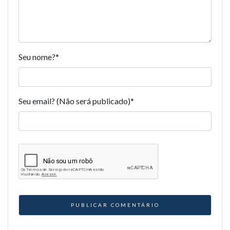
Seu nome?
*
Seu email? (Não será publicado)
*